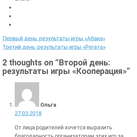
Навигация
Первый день: результаты игры «Абака»
по
Третий день: результаты игры «Регата»
записям
2 thoughts on “
Второй день:
результаты игры «Кооперация»
”
Ольга
27.03.2018
От лица родителей хочется выразить
благодарность организаторам этих игр за