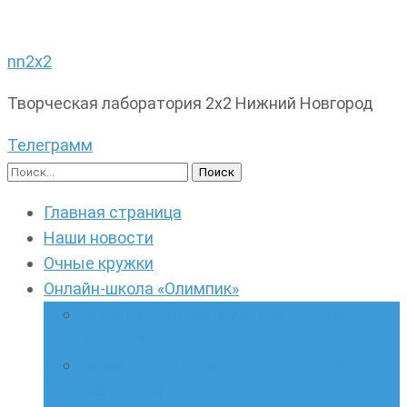
nn2x2
Творческая лаборатория 2х2 Нижний Новгород
Телеграмм
Найти:
Главная страница
Наши новости
Очные кружки
Онлайн-школа «Олимпик»
Олимпиадная математика в онлайн-
формате
Геометрия ПИ-групп онлайн для всех
желающих