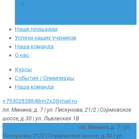
Онлайн-кружки по олимпиадному
русскому языку. Онлайн-курс по
написанию сочинений
Наши площадки
Успехи наших учеников
Наша команда
О нас
Курсы
События / Олимпиады
Наша команда
+79302838848
nn2x2@mail.ru
пл. Минина, д. 7 | ул. Пискунова, 21/2 | Сормовское
шоссе, д.30 | ул. Львовская 1В
nn2x2@mail.ru
+79302838848
пл. Минина, д. 7 | ул.
Пискунова, 21/2 | Сормовское шоссе, д.30 | ул.