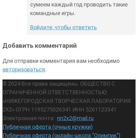
сумеем каждый год проводить такие
командные игры.
Войдите, чтобы ответить
Добавить комментарий
Для отправки комментария вам необходимо
авторизоваться
.
© 2024 Все права защищены. ОБЩЕСТВО С
ОГРАНИЧЕННОЙ ОТВЕТСТВЕННОСТЬЮ
«НИЖЕГОРОДСКАЯ ТВОРЧЕСКАЯ ЛАБОРАТОРИЯ
2Х2» ОГРН 1195275026341 ИНН 5261123341
Электронная почта:
nn2x2@mail.ru
Публичная оферта (очные кружки)
Публичная оферта (онлайн-школа "Олимпик")