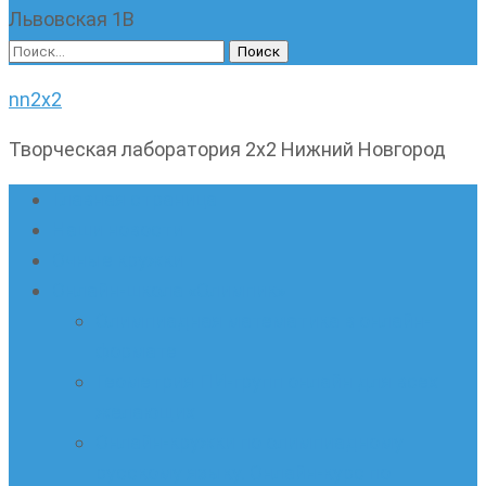
Львовская 1В
Найти:
nn2x2
Творческая лаборатория 2х2 Нижний Новгород
Главная страница
Наши новости
Очные кружки
Онлайн-школа «Олимпик»
Олимпиадная математика в онлайн-
формате
Геометрия ПИ-групп онлайн для всех
желающих
Онлайн-кружки по олимпиадному
русскому языку. Онлайн-курс по