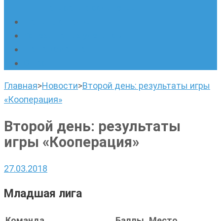
написанию сочинений
Наши площадки
Успехи наших учеников
Наша команда
О нас
Главная
>
Новости
>
Второй день: результаты игры
«Кооперация»
Второй день: результаты
игры «Кооперация»
27.03.2018
Младшая лига
Команда
Баллы
Место