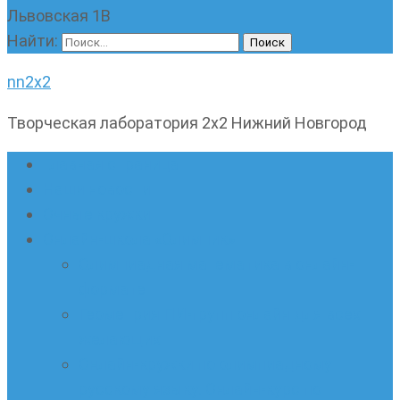
Львовская 1В
Найти:
nn2x2
Творческая лаборатория 2х2 Нижний Новгород
Главная страница
Наши новости
Очные кружки
Онлайн-школа «Олимпик»
Олимпиадная математика в онлайн-
формате
Геометрия ПИ-групп онлайн для всех
желающих
Онлайн-кружки по олимпиадному
русскому языку. Онлайн-курс по