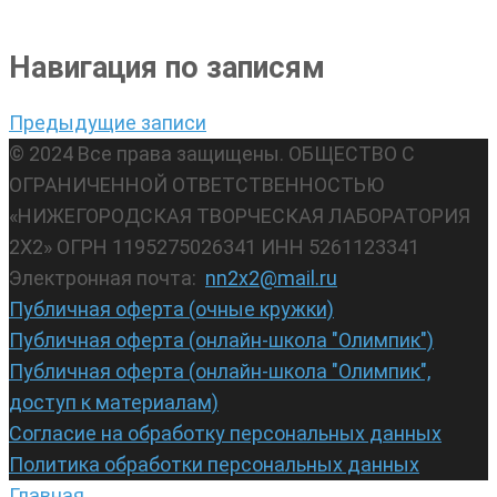
Навигация по записям
Предыдущие записи
© 2024 Все права защищены. ОБЩЕСТВО С
ОГРАНИЧЕННОЙ ОТВЕТСТВЕННОСТЬЮ
«НИЖЕГОРОДСКАЯ ТВОРЧЕСКАЯ ЛАБОРАТОРИЯ
2Х2» ОГРН 1195275026341 ИНН 5261123341
Электронная почта:
nn2x2@mail.ru
Публичная оферта (очные кружки)
Публичная оферта (онлайн-школа "Олимпик")
Публичная оферта (онлайн-школа "Олимпик",
доступ к материалам)
Согласие на обработку персональных данных
Политика обработки персональных данных
Главная