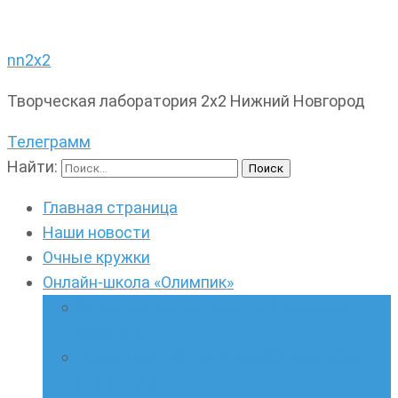
nn2x2
Творческая лаборатория 2х2 Нижний Новгород
Телеграмм
Найти:
Главная страница
Наши новости
Очные кружки
Онлайн-школа «Олимпик»
Олимпиадная математика в онлайн-
формате
Геометрия ПИ-групп онлайн для всех
желающих