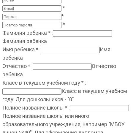
*
*
*
Фамилия ребенка
*
:
Фамилия ребенка
Имя ребенка
*
:
Имя
ребенка
Отчество
*
:
Отчество
ребенка
Класс в текущем учебном году
*
:
Класс в текущем учебном
году. Для дошкольников - "0"
Полное название школы
*
:
Полное название школы или иного
образовательного учреждения, например "МБОУ
лицей №40". Для оформления дипломов