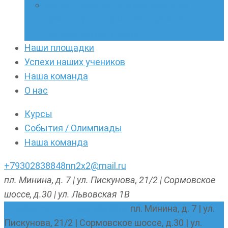
Онлайн-кружки по олимпиадному
русскому языку. Онлайн-курс по
написанию сочинений
Наши площадки
Успехи наших учеников
Наша команда
О нас
Курсы
События / Олимпиады
Наша команда
+79302838848
nn2x2@mail.ru
пл. Минина, д. 7 | ул. Пискунова, 21/2 | Сормовское
шоссе, д.30 | ул. Львовская 1В
nn2x2@mail.ru
+79302838848
пл. Минина, д. 7 | ул.
Пискунова, 21/2 | Сормовское шоссе, д.30 | ул.