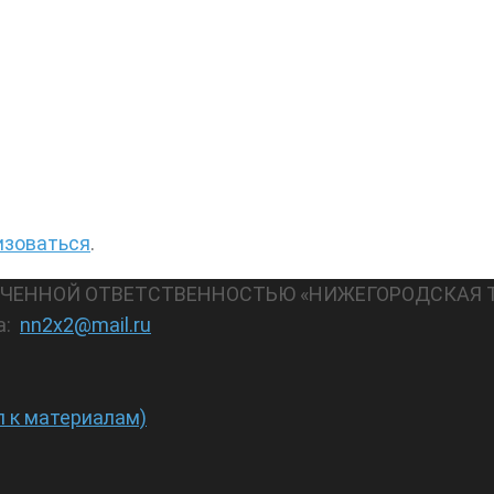
изоваться
.
АНИЧЕННОЙ ОТВЕТСТВЕННОСТЬЮ «НИЖЕГОРОДСКАЯ 
а:
nn2x2@mail.ru
п к материалам)