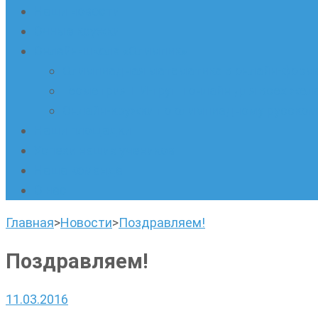
Наши новости
Очные кружки
Онлайн-школа «Олимпик»
Олимпиадная математика в онлайн-форм
Геометрия ПИ-групп онлайн для всех же
Онлайн-кружки по олимпиадному русскому
Наши площадки
Успехи наших учеников
Наша команда
О нас
Главная
>
Новости
>
Поздравляем!
Поздравляем!
11.03.2016