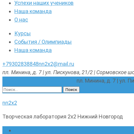
Успехи наших учеников
Наша команда
О нас
Курсы
События / Олимпиады
Наша команда
+79302838848
nn2x2@mail.ru
пл. Минина, д. 7 | ул. Пискунова, 21/2 | Сормовское шо
nn2x2@mail.ru
+79302838848
пл. Минина, д. 7 | ул. 
Найти:
nn2x2
Творческая лаборатория 2х2 Нижний Новгород
Главная страница