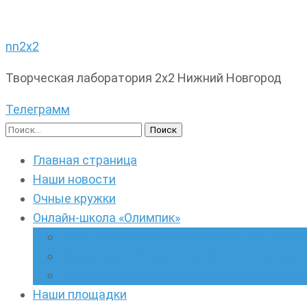
nn2x2
Творческая лаборатория 2х2 Нижний Новгород
Телеграмм
Найти:
Главная страница
Наши новости
Очные кружки
Онлайн-школа «Олимпик»
Олимпиадная математика в онлайн-форм
Геометрия ПИ-групп онлайн для всех же
Онлайн-кружки по олимпиадному русскому
Наши площадки