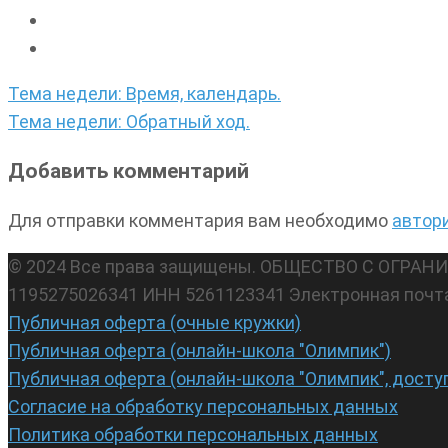
Навигация
Тема недели: Время, календарь.
по
Тема недели: Обратный ход.
записям
Добавить комментарий
Для отправки комментария вам необходимо
автор
© 2024 Все права защищены. ОБЩЕСТВО С ОГР
1195275026341 ИНН 5261123341 Электронная почт
Публичная оферта (очные кружки)
Публичная оферта (онлайн-школа "Олимпик")
Публичная оферта (онлайн-школа "Олимпик", досту
Согласие на обработку персональных данных
Политика обработки персональных данных