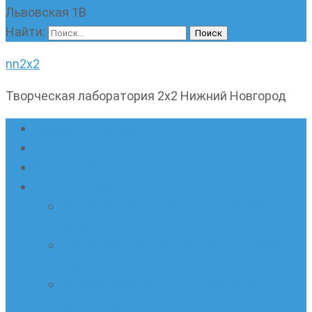
Львовская 1В
Найти:
nn2x2
Творческая лаборатория 2х2 Нижний Новгород
Главная страница
Наши новости
Очные кружки
Онлайн-школа «Олимпик»
Олимпиадная математика в онлайн-
формате
Геометрия ПИ-групп онлайн для всех
желающих
Онлайн-кружки по олимпиадному
русскому языку. Онлайн-курс по