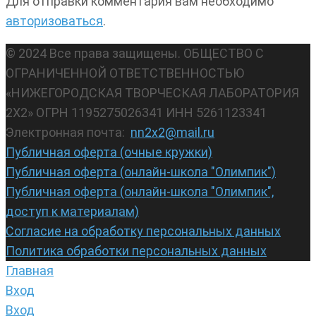
Для отправки комментария вам необходимо
авторизоваться
.
© 2024 Все права защищены. ОБЩЕСТВО С
ОГРАНИЧЕННОЙ ОТВЕТСТВЕННОСТЬЮ
«НИЖЕГОРОДСКАЯ ТВОРЧЕСКАЯ ЛАБОРАТОРИЯ
2Х2» ОГРН 1195275026341 ИНН 5261123341
Электронная почта:
nn2x2@mail.ru
Публичная оферта (очные кружки)
Публичная оферта (онлайн-школа "Олимпик")
Публичная оферта (онлайн-школа "Олимпик",
доступ к материалам)
Согласие на обработку персональных данных
Политика обработки персональных данных
Главная
Вход
Вход