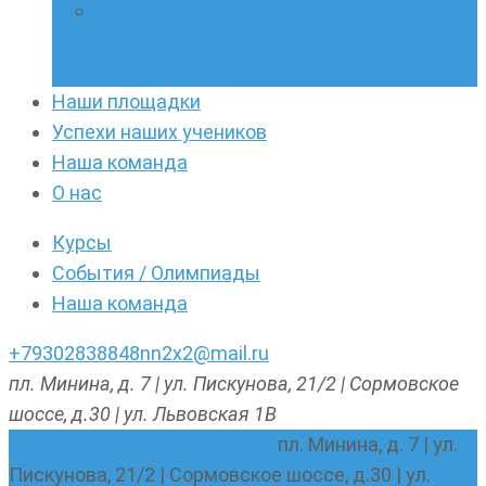
Онлайн-кружки по олимпиадному
русскому языку. Онлайн-курс по
написанию сочинений
Наши площадки
Успехи наших учеников
Наша команда
О нас
Курсы
События / Олимпиады
Наша команда
+79302838848
nn2x2@mail.ru
пл. Минина, д. 7 | ул. Пискунова, 21/2 | Сормовское
шоссе, д.30 | ул. Львовская 1В
nn2x2@mail.ru
+79302838848
пл. Минина, д. 7 | ул.
Пискунова, 21/2 | Сормовское шоссе, д.30 | ул.