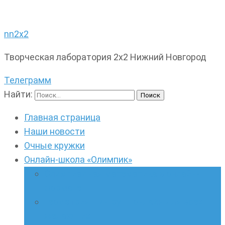
nn2x2
Творческая лаборатория 2х2 Нижний Новгород
Телеграмм
Найти:
Главная страница
Наши новости
Очные кружки
Онлайн-школа «Олимпик»
Олимпиадная математика в онлайн-
формате
Геометрия ПИ-групп онлайн для всех
желающих