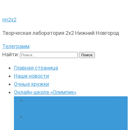
nn2x2
Творческая лаборатория 2х2 Нижний Новгород
Телеграмм
Найти:
Главная страница
Наши новости
Очные кружки
Онлайн-школа «Олимпик»
Олимпиадная математика в онлайн-
формате
Геометрия ПИ-групп онлайн для всех
желающих