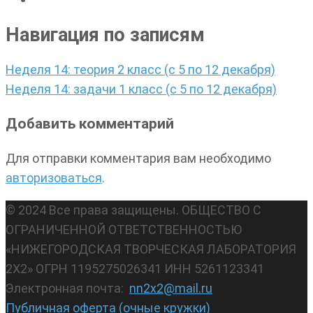
Навигация по записям
Неделя 14: теория 2 класс (с 5 по 12 декабря)
Неделя 14: задачи 1 класс (с 5 по 12 декабря)
Добавить комментарий
Для отправки комментария вам необходимо
авторизоваться
.
© 2024 Все права защищены. ОБЩЕСТВО С
ОГРАНИЧЕННОЙ ОТВЕТСТВЕННОСТЬЮ
«НИЖЕГОРОДСКАЯ ТВОРЧЕСКАЯ ЛАБОРАТОРИЯ
2Х2» ОГРН 1195275026341 ИНН 5261123341
Электронная почта:
nn2x2@mail.ru
Публичная оферта (очные кружки)