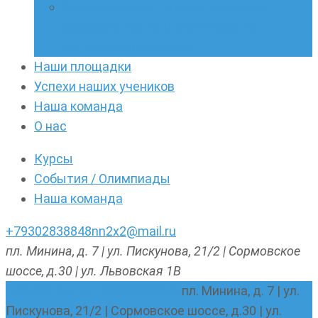
Онлайн-кружки по олимпиадному
русскому языку. Онлайн-курс по
написанию сочинений
Наши площадки
Успехи наших учеников
Наша команда
О нас
Курсы
События / Олимпиады
Наша команда
+79302838848
nn2x2@mail.ru
пл. Минина, д. 7 | ул. Пискунова, 21/2 | Сормовское
шоссе, д.30 | ул. Львовская 1В
nn2x2@mail.ru
+79302838848
пл. Минина, д. 7 | ул.
Пискунова, 21/2 | Сормовское шоссе, д.30 | ул.