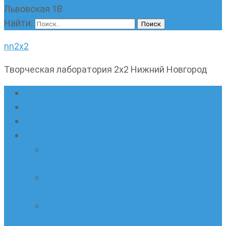
Львовская 1В
Найти:
nn2x2
Творческая лаборатория 2х2 Нижний Новгород
Главная страница
Наши новости
Очные кружки
Онлайн-школа «Олимпик»
Олимпиадная математика в онлайн-
формате
Геометрия ПИ-групп онлайн для всех
желающих
Онлайн-кружки по олимпиадному
русскому языку. Онлайн-курс по