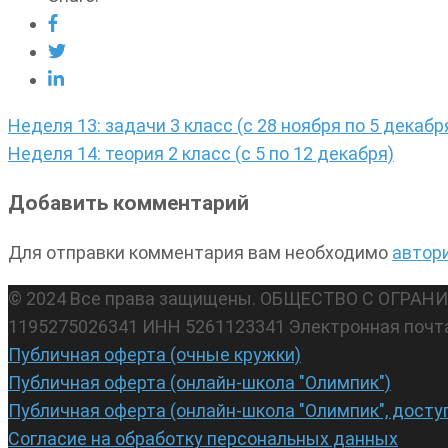
Навигация
Неделя 13: задачи 3 класс (с 28 ноября по 5 декабр
по
Неделя 14: теория 2 класс (с 5 по 12 декабря)
записям
Добавить комментарий
Для отправки комментария вам необходимо
автор
© 2024 Все права защищены. ОБЩЕСТВО С ОГР
1195275026341 ИНН 5261123341 Электронная почт
Публичная оферта (очные кружки)
Публичная оферта (онлайн-школа "Олимпик")
Публичная оферта (онлайн-школа "Олимпик", досту
Согласие на обработку персональных данных