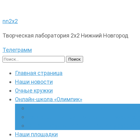
nn2x2
Творческая лаборатория 2х2 Нижний Новгород
Телеграмм
Найти:
Главная страница
Наши новости
Очные кружки
Онлайн-школа «Олимпик»
Олимпиадная математика в онлайн-форм
Геометрия ПИ-групп онлайн для всех же
Онлайн-кружки по олимпиадному русскому
Наши площадки