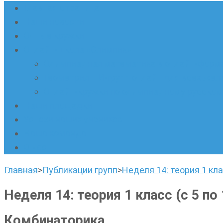
Главная страница
Наши новости
Очные кружки
Онлайн-школа «Олимпик»
Олимпиадная математика в онлайн-форм
Геометрия ПИ-групп онлайн для всех же
Онлайн-кружки по олимпиадному русскому
Наши площадки
Успехи наших учеников
Наша команда
О нас
Главная
>
Публикации групп
>
Неделя 14: теория 1 кла
Неделя 14: теория 1 класс (с 5 по
Комбинаторика.