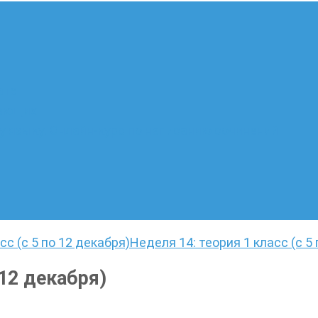
ате
лающих
 языку. Онлайн-курс по написанию сочинений
сс (с 5 по 12 декабря)
Неделя 14: теория 1 класс (с 5
 12 декабря)