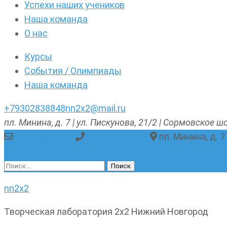
Успехи наших учеников
Наша команда
О нас
Курсы
События / Олимпиады
Наша команда
+79302838848
nn2x2@mail.ru
пл. Минина, д. 7 | ул. Пискунова, 21/2 | Сормовское шо
nn2x2@mail.ru
+79302838848
пл. Минина, д. 7
Найти:
nn2x2
Творческая лаборатория 2х2 Нижний Новгород