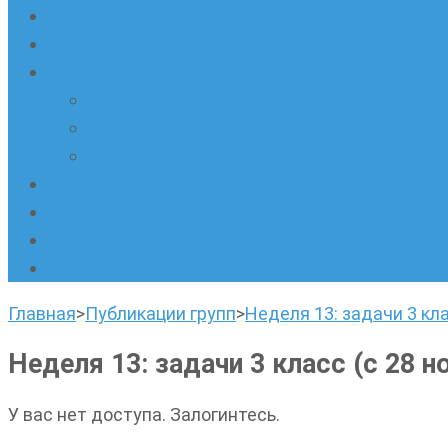
Наши новости
Очные кружки
Онлайн-школа «Олимпик»
Олимпиадная математика в онлайн-форм
Геометрия ПИ-групп онлайн для всех же
Онлайн-кружки по олимпиадному русскому
Наши площадки
Успехи наших учеников
Наша команда
О нас
Главная
>
Публикации групп
>
Неделя 13: задачи 3 кла
Неделя 13: задачи 3 класс (с 28 н
У вас нет доступа. Залогинтесь.