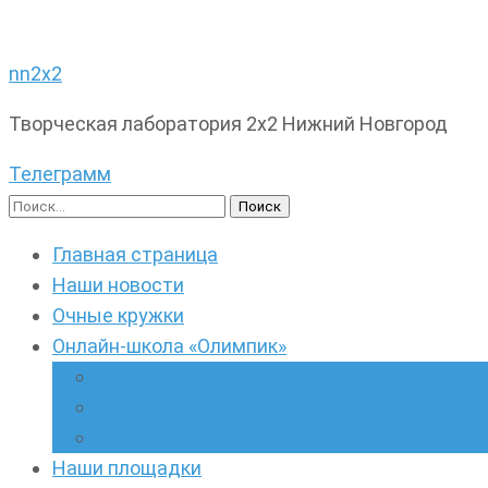
nn2x2
Творческая лаборатория 2х2 Нижний Новгород
Телеграмм
Найти:
Главная страница
Наши новости
Очные кружки
Онлайн-школа «Олимпик»
Олимпиадная математика в онлайн-форм
Геометрия ПИ-групп онлайн для всех же
Онлайн-кружки по олимпиадному русскому
Наши площадки