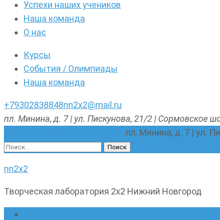
Успехи наших учеников
Наша команда
О нас
Курсы
События / Олимпиады
Наша команда
+79302838848
nn2x2@mail.ru
пл. Минина, д. 7 | ул. Пискунова, 21/2 | Сормовское шо
nn2x2@mail.ru
+79302838848
пл. Минина, д. 7 | ул. 
Найти:
nn2x2
Творческая лаборатория 2х2 Нижний Новгород
Главная страница