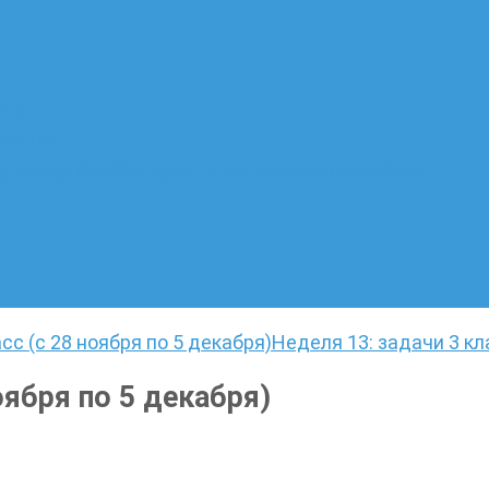
ате
лающих
 языку. Онлайн-курс по написанию сочинений
сс (с 28 ноября по 5 декабря)
Неделя 13: задачи 3 кл
оября по 5 декабря)