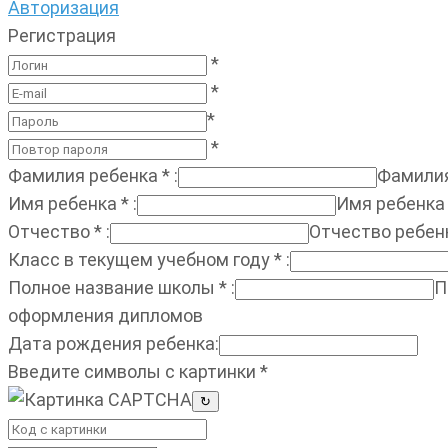
Авторизация
Регистрация
*
*
*
*
Фамилия ребенка
*
:
Фамилия
Имя ребенка
*
:
Имя ребенка
Отчество
*
:
Отчество ребен
Класс в текущем учебном году
*
:
Полное название школы
*
:
П
оформления дипломов
Дата рождения ребенка
:
Введите символы с картинки
*
↻