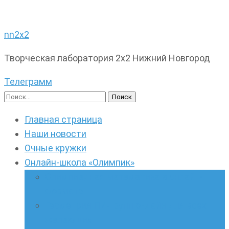
nn2x2
Творческая лаборатория 2х2 Нижний Новгород
Телеграмм
Найти:
Главная страница
Наши новости
Очные кружки
Онлайн-школа «Олимпик»
Олимпиадная математика в онлайн-
формате
Геометрия ПИ-групп онлайн для всех
желающих