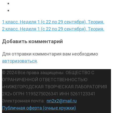
Навигация
1 класс. Неделя 1 (с 22 по 29 сентября). Теория.
по
2 класс. Неделя 1 (с 22 по 29 сентября). Теория.
записям
Добавить комментарий
Для отправки комментария вам необходимо
авторизоваться
.
© 2024 Все права защищены. ОБЩЕСТВО С
ОГРАНИЧЕННОЙ ОТВЕТСТВЕННОСТЬЮ
«НИЖЕГОРОДСКАЯ ТВОРЧЕСКАЯ ЛАБОРАТОРИЯ
2Х2» ОГРН 1195275026341 ИНН 5261123341
Электронная почта:
nn2x2@mail.ru
Публичная оферта (очные кружки)