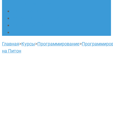
написанию сочинений
Наши площадки
Успехи наших учеников
Наша команда
О нас
Главная
>
Курсы
>
Программирование
>
Программиро
на Питон