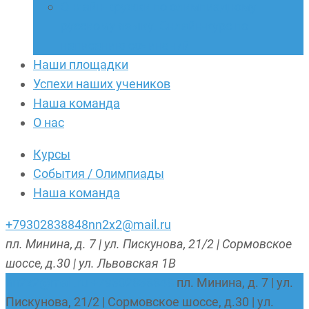
Онлайн-кружки по олимпиадному
русскому языку. Онлайн-курс по
написанию сочинений
Наши площадки
Успехи наших учеников
Наша команда
О нас
Курсы
События / Олимпиады
Наша команда
+79302838848
nn2x2@mail.ru
пл. Минина, д. 7 | ул. Пискунова, 21/2 | Сормовское
шоссе, д.30 | ул. Львовская 1В
nn2x2@mail.ru
+79302838848
пл. Минина, д. 7 | ул.
Пискунова, 21/2 | Сормовское шоссе, д.30 | ул.