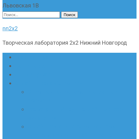
Львовская 1В
Найти:
nn2x2
Творческая лаборатория 2х2 Нижний Новгород
Главная страница
Наши новости
Очные кружки
Онлайн-школа «Олимпик»
Олимпиадная математика в онлайн-
формате
Геометрия ПИ-групп онлайн для всех
желающих
Онлайн-кружки по олимпиадному
русскому языку. Онлайн-курс по