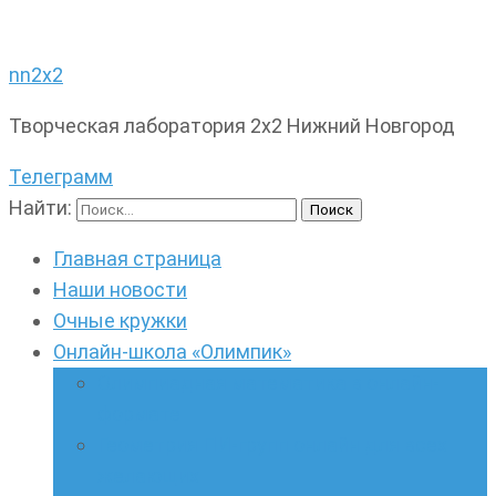
nn2x2
Творческая лаборатория 2х2 Нижний Новгород
Телеграмм
Найти:
Главная страница
Наши новости
Очные кружки
Онлайн-школа «Олимпик»
Олимпиадная математика в онлайн-
формате
Геометрия ПИ-групп онлайн для всех
желающих