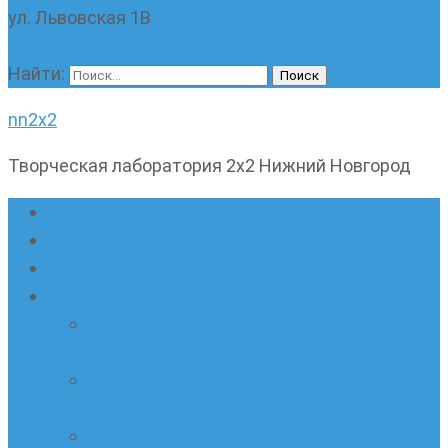
ул. Львовская 1В
Найти:
nn2x2
Творческая лаборатория 2х2 Нижний Новгород
Главная страница
Наши новости
Очные кружки
Онлайн-школа «Олимпик»
Олимпиадная математика в онлайн-
формате
Геометрия ПИ-групп онлайн для всех
желающих
Онлайн-кружки по олимпиадному