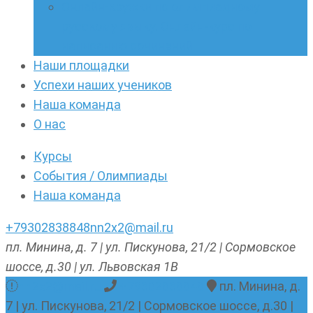
Онлайн-кружки по олимпиадному
русскому языку. Онлайн-курс по
написанию сочинений
Наши площадки
Успехи наших учеников
Наша команда
О нас
Курсы
События / Олимпиады
Наша команда
+79302838848
nn2x2@mail.ru
пл. Минина, д. 7 | ул. Пискунова, 21/2 | Сормовское
шоссе, д.30 | ул. Львовская 1В
nn2x2@mail.ru
+79302838848
пл. Минина, д.
7 | ул. Пискунова, 21/2 | Сормовское шоссе, д.30 |