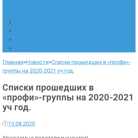
русскому языку. Онлайн-курс по
написанию сочинений
Наши площадки
Успехи наших учеников
Наша команда
О нас
Главная
>
Новости
>
Списки прошедших в «профи»-
группы на 2020-2021 уч год.
Списки прошедших в
«профи»-группы на 2020-2021
уч год.
13.08.2020
Уважаемые родители и ученики!