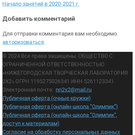
Начало занятий в 2020-2021 г.
Добавить комментарий
Для отправки комментария вам необходимо
авторизоваться
.
© 2024 Все права защищены. ОБЩЕСТВО С
ОГРАНИЧЕННОЙ ОТВЕТСТВЕННОСТЬЮ
«НИЖЕГОРОДСКАЯ ТВОРЧЕСКАЯ ЛАБОРАТОРИЯ
2Х2» ОГРН 1195275026341 ИНН 5261123341
Электронная почта:
nn2x2@mail.ru
Публичная оферта (очные кружки)
Публичная оферта (онлайн-школа "Олимпик")
Публичная оферта (онлайн-школа "Олимпик",
доступ к материалам)
Согласие на обработку персональных данных