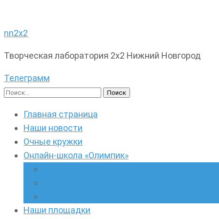
nn2x2
Творческая лаборатория 2х2 Нижний Новгород
Телеграмм
Найти:
Главная страница
Наши новости
Очные кружки
Онлайн-школа «Олимпик»
Олимпиадная математика в онлайн-форм
Геометрия ПИ-групп онлайн для всех же
Онлайн-кружки по олимпиадному русскому
Наши площадки