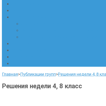
Наши новости
Очные кружки
Онлайн-школа «Олимпик»
Олимпиадная математика в онлайн-форм
Геометрия ПИ-групп онлайн для всех же
Онлайн-кружки по олимпиадному русскому
Наши площадки
Успехи наших учеников
Наша команда
О нас
Главная
>
Публикации групп
>
Решения недели 4, 8 кл
Решения недели 4, 8 класс