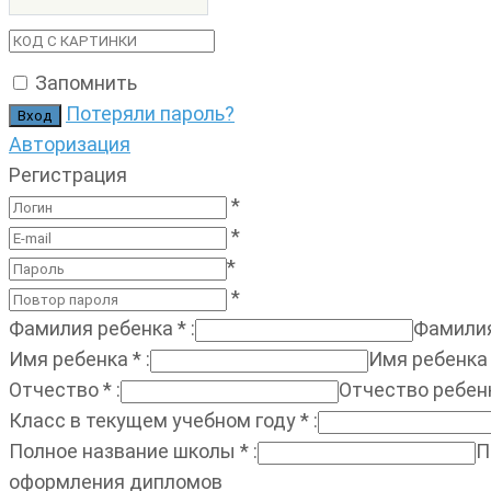
Запомнить
Потеряли пароль?
Авторизация
Регистрация
*
*
*
*
Фамилия ребенка
*
:
Фамилия
Имя ребенка
*
:
Имя ребенка
Отчество
*
:
Отчество ребен
Класс в текущем учебном году
*
:
Полное название школы
*
:
П
оформления дипломов