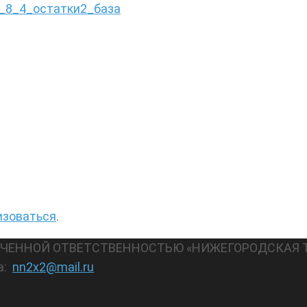
_8_4_остатки2_база
изоваться
.
АНИЧЕННОЙ ОТВЕТСТВЕННОСТЬЮ «НИЖЕГОРОДСКАЯ 
а:
nn2x2@mail.ru