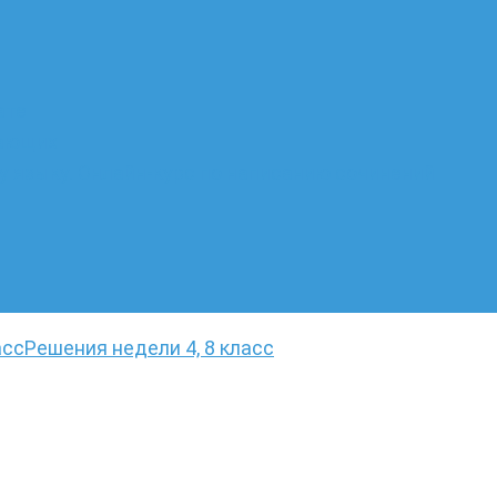
ате
лающих
 языку. Онлайн-курс по написанию сочинений
асс
Решения недели 4, 8 класс