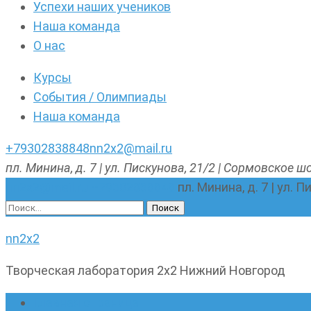
Успехи наших учеников
Наша команда
О нас
Курсы
События / Олимпиады
Наша команда
+79302838848
nn2x2@mail.ru
пл. Минина, д. 7 | ул. Пискунова, 21/2 | Сормовское шо
nn2x2@mail.ru
+79302838848
пл. Минина, д. 7 | ул. 
Найти:
nn2x2
Творческая лаборатория 2х2 Нижний Новгород
Главная страница