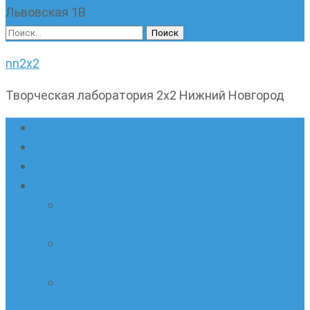
Львовская 1В
Найти:
nn2x2
Творческая лаборатория 2х2 Нижний Новгород
Главная страница
Наши новости
Очные кружки
Онлайн-школа «Олимпик»
Олимпиадная математика в онлайн-
формате
Геометрия ПИ-групп онлайн для всех
желающих
Онлайн-кружки по олимпиадному
русскому языку. Онлайн-курс по