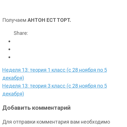
Получаем
АНТОН ЕСТ ТОРТ.
Share:
Навигация
Неделя 13: теория 1 класс (с 28 ноября по 5
по
декабря)
записям
Неделя 13: теория 3 класс (с 28 ноября по 5
декабря)
Добавить комментарий
Для отправки комментария вам необходимо