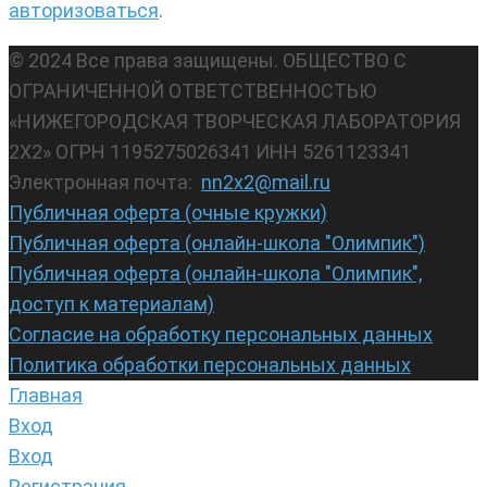
авторизоваться
.
© 2024 Все права защищены. ОБЩЕСТВО С
ОГРАНИЧЕННОЙ ОТВЕТСТВЕННОСТЬЮ
«НИЖЕГОРОДСКАЯ ТВОРЧЕСКАЯ ЛАБОРАТОРИЯ
2Х2» ОГРН 1195275026341 ИНН 5261123341
Электронная почта:
nn2x2@mail.ru
Публичная оферта (очные кружки)
Публичная оферта (онлайн-школа "Олимпик")
Публичная оферта (онлайн-школа "Олимпик",
доступ к материалам)
Согласие на обработку персональных данных
Политика обработки персональных данных
Главная
Вход
Вход
Регистрация