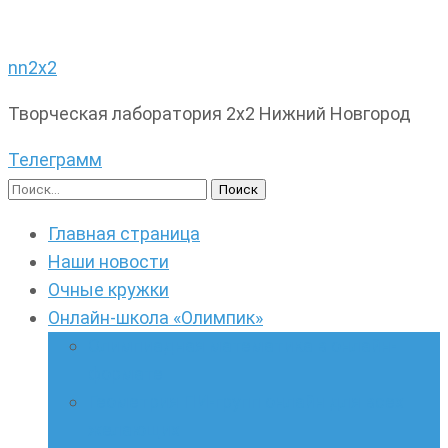
nn2x2
Творческая лаборатория 2х2 Нижний Новгород
Телеграмм
Найти:
Главная страница
Наши новости
Очные кружки
Онлайн-школа «Олимпик»
Олимпиадная математика в онлайн-
формате
Геометрия ПИ-групп онлайн для всех
желающих