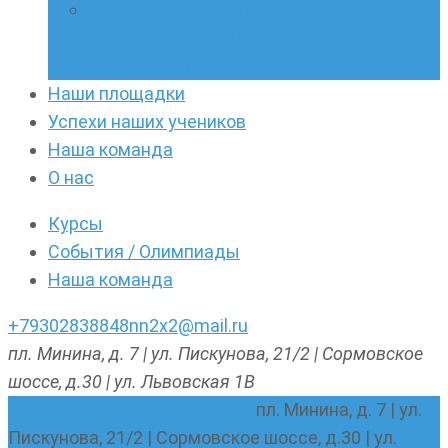
Онлайн-кружки по олимпиадному
русскому языку. Онлайн-курс по
написанию сочинений
Наши площадки
Успехи наших учеников
Наша команда
О нас
Курсы
События / Олимпиады
Наша команда
+79302838848
nn2x2@mail.ru
пл. Минина, д. 7 | ул. Пискунова, 21/2 | Сормовское
шоссе, д.30 | ул. Львовская 1В
nn2x2@mail.ru
+79302838848
пл. Минина, д. 7 | ул.
Пискунова, 21/2 | Сормовское шоссе, д.30 | ул.