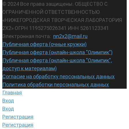
© 2024 Все права защищены. ОБЩЕСТВО С
ОГРАНИЧЕННОЙ ОТВЕТСТВЕННОСТЬЮ
«НИЖЕГОРОДСКАЯ ТВОРЧЕСКАЯ ЛАБОРАТОРИЯ
2Х2» ОГРН 1195275026341 ИНН 5261123341
Электронная почта:
nn2x2@mail.ru
Публичная оферта (очные кружки)
Публичная оферта (онлайн-школа "Олимпик")
Публичная оферта (онлайн-школа "Олимпик",
доступ к материалам)
Согласие на обработку персональных данных
Политика обработки персональных данных
Главная
Вход
Вход
Регистрация
Регистрация