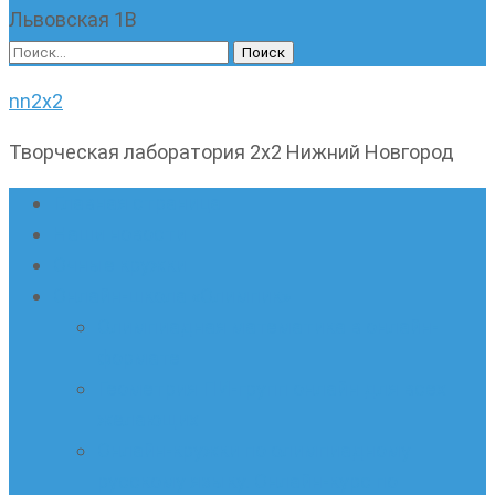
Львовская 1В
Найти:
nn2x2
Творческая лаборатория 2х2 Нижний Новгород
Главная страница
Наши новости
Очные кружки
Онлайн-школа «Олимпик»
Олимпиадная математика в онлайн-
формате
Геометрия ПИ-групп онлайн для всех
желающих
Онлайн-кружки по олимпиадному
русскому языку. Онлайн-курс по