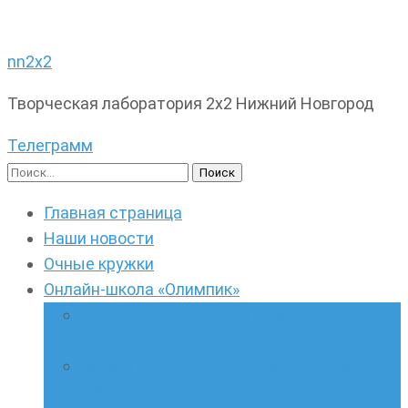
nn2x2
Творческая лаборатория 2х2 Нижний Новгород
Телеграмм
Найти:
Главная страница
Наши новости
Очные кружки
Онлайн-школа «Олимпик»
Олимпиадная математика в онлайн-
формате
Геометрия ПИ-групп онлайн для всех
желающих