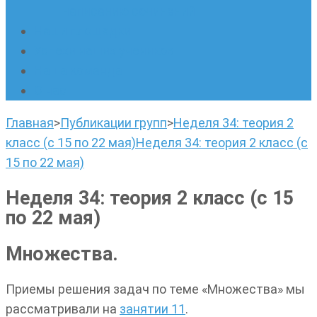
написанию сочинений
Наши площадки
Успехи наших учеников
Наша команда
О нас
Главная
>
Публикации групп
>
Неделя 34: теория 2
класс (с 15 по 22 мая)
Неделя 34: теория 2 класс (с
15 по 22 мая)
Неделя 34: теория 2 класс (с 15
по 22 мая)
Множества.
Приемы решения задач по теме «Множества» мы
рассматривали на
занятии 11
.