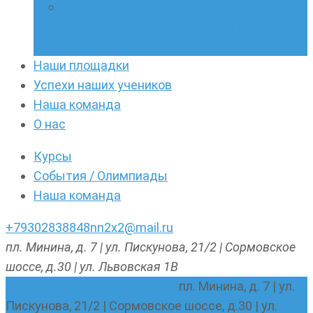
Онлайн-кружки по олимпиадному
русскому языку. Онлайн-курс по
написанию сочинений
Наши площадки
Успехи наших учеников
Наша команда
О нас
Курсы
События / Олимпиады
Наша команда
+79302838848
nn2x2@mail.ru
пл. Минина, д. 7 | ул. Пискунова, 21/2 | Сормовское
шоссе, д.30 | ул. Львовская 1В
nn2x2@mail.ru
+79302838848
пл. Минина, д. 7 | ул.
Пискунова, 21/2 | Сормовское шоссе, д.30 | ул.