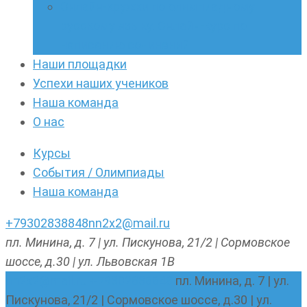
Онлайн-кружки по олимпиадному
русскому языку. Онлайн-курс по
написанию сочинений
Наши площадки
Успехи наших учеников
Наша команда
О нас
Курсы
События / Олимпиады
Наша команда
+79302838848
nn2x2@mail.ru
пл. Минина, д. 7 | ул. Пискунова, 21/2 | Сормовское
шоссе, д.30 | ул. Львовская 1В
nn2x2@mail.ru
+79302838848
пл. Минина, д. 7 | ул.
Пискунова, 21/2 | Сормовское шоссе, д.30 | ул.