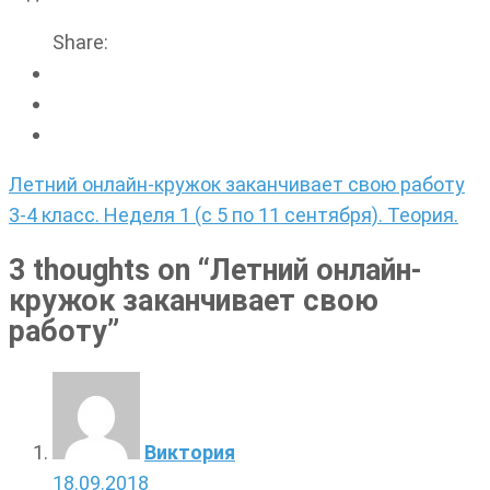
Share:
Навигация
Летний онлайн-кружок заканчивает свою работу
по
3-4 класс. Неделя 1 (с 5 по 11 сентября). Теория.
записям
3 thoughts on “
Летний онлайн-
кружок заканчивает свою
работу
”
Виктория
18.09.2018