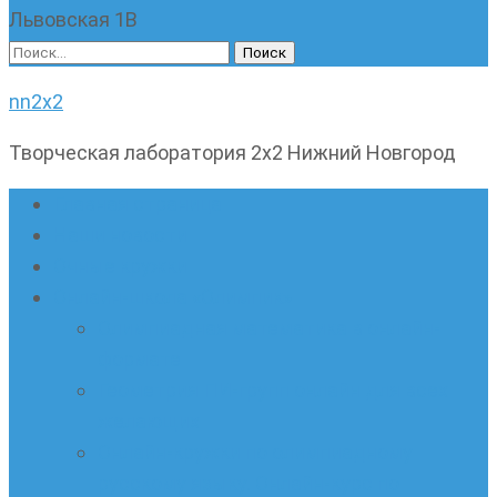
Львовская 1В
Найти:
nn2x2
Творческая лаборатория 2х2 Нижний Новгород
Главная страница
Наши новости
Очные кружки
Онлайн-школа «Олимпик»
Олимпиадная математика в онлайн-
формате
Геометрия ПИ-групп онлайн для всех
желающих
Онлайн-кружки по олимпиадному
русскому языку. Онлайн-курс по