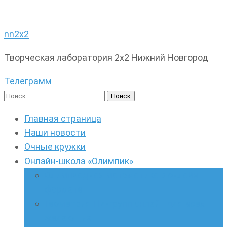
nn2x2
Творческая лаборатория 2х2 Нижний Новгород
Телеграмм
Найти:
Главная страница
Наши новости
Очные кружки
Онлайн-школа «Олимпик»
Олимпиадная математика в онлайн-
формате
Геометрия ПИ-групп онлайн для всех
желающих