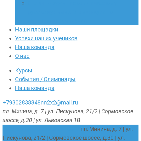
Онлайн-кружки по олимпиадному
русскому языку. Онлайн-курс по
написанию сочинений
Наши площадки
Успехи наших учеников
Наша команда
О нас
Курсы
События / Олимпиады
Наша команда
+79302838848
nn2x2@mail.ru
пл. Минина, д. 7 | ул. Пискунова, 21/2 | Сормовское
шоссе, д.30 | ул. Львовская 1В
nn2x2@mail.ru
+79302838848
пл. Минина, д. 7 | ул.
Пискунова, 21/2 | Сормовское шоссе, д.30 | ул.