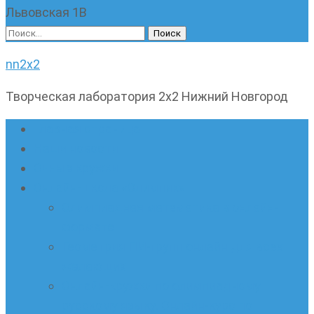
Львовская 1В
Найти:
nn2x2
Творческая лаборатория 2х2 Нижний Новгород
Главная страница
Наши новости
Очные кружки
Онлайн-школа «Олимпик»
Олимпиадная математика в онлайн-
формате
Геометрия ПИ-групп онлайн для всех
желающих
Онлайн-кружки по олимпиадному
русскому языку. Онлайн-курс по