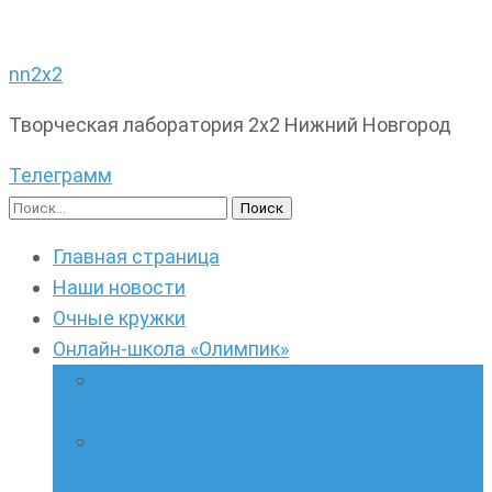
nn2x2
Творческая лаборатория 2х2 Нижний Новгород
Телеграмм
Найти:
Главная страница
Наши новости
Очные кружки
Онлайн-школа «Олимпик»
Олимпиадная математика в онлайн-
формате
Геометрия ПИ-групп онлайн для всех
желающих