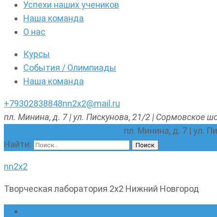
Успехи наших учеников
Наша команда
О нас
Курсы
События / Олимпиады
Наша команда
+79302838848
nn2x2@mail.ru
пл. Минина, д. 7 | ул. Пискунова, 21/2 | Сормовское шо
nn2x2@mail.ru
+79302838848
пл. Минина, д. 7 | ул. 
Найти:
nn2x2
Творческая лаборатория 2х2 Нижний Новгород
Главная страница