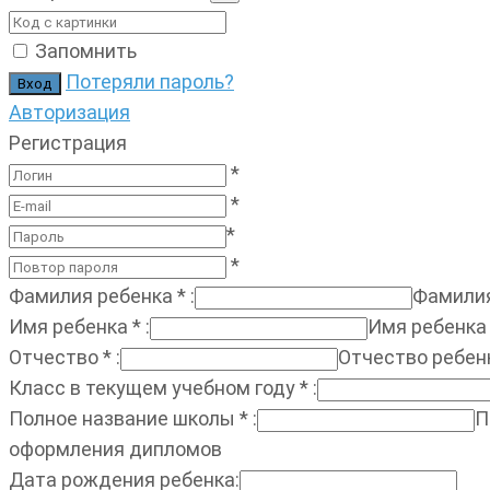
Запомнить
Потеряли пароль?
Авторизация
Регистрация
*
*
*
*
Фамилия ребенка
*
:
Фамилия
Имя ребенка
*
:
Имя ребенка
Отчество
*
:
Отчество ребен
Класс в текущем учебном году
*
:
Полное название школы
*
:
П
оформления дипломов
Дата рождения ребенка
: