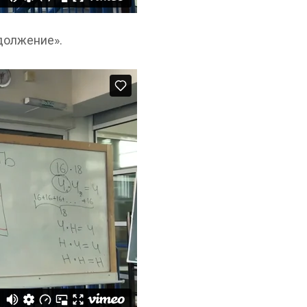
должение».
.