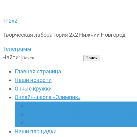
nn2x2
Творческая лаборатория 2х2 Нижний Новгород
Телеграмм
Найти:
Главная страница
Наши новости
Очные кружки
Онлайн-школа «Олимпик»
Олимпиадная математика в онлайн-форм
Геометрия ПИ-групп онлайн для всех же
Онлайн-кружки по олимпиадному русскому
Наши площадки