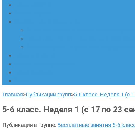
Наши новости
Очные кружки
Онлайн-школа «Олимпик»
Олимпиадная математика в онлайн-форм
Геометрия ПИ-групп онлайн для всех же
Онлайн-кружки по олимпиадному русскому
Наши площадки
Успехи наших учеников
Наша команда
О нас
Главная
>
Публикации групп
>
5-6 класс. Неделя 1 (с 1
5-6 класс. Неделя 1 (с 17 по 23 с
Публикация в группе
:
Бесплатные занятия 5-6 клас