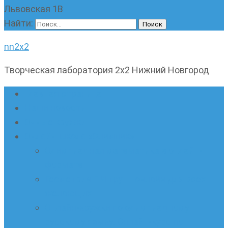
Львовская 1В
Найти:
nn2x2
Творческая лаборатория 2х2 Нижний Новгород
Главная страница
Наши новости
Очные кружки
Онлайн-школа «Олимпик»
Олимпиадная математика в онлайн-
формате
Геометрия ПИ-групп онлайн для всех
желающих
Онлайн-кружки по олимпиадному
русскому языку. Онлайн-курс по