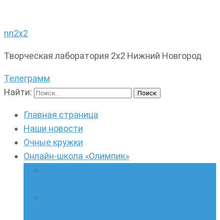
nn2x2
Творческая лаборатория 2х2 Нижний Новгород
Телеграмм
Найти:
Главная страница
Наши новости
Очные кружки
Онлайн-школа «Олимпик»
Олимпиадная математика в онлайн-
формате
Геометрия ПИ-групп онлайн для всех
желающих