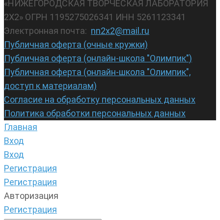
«НИЖЕГОРОДСКАЯ ТВОРЧЕСКАЯ ЛАБОРАТОРИЯ
2Х2» ОГРН 1195275026341 ИНН 5261123341
Электронная почта:
nn2x2@mail.ru
Публичная оферта (очные кружки)
Публичная оферта (онлайн-школа "Олимпик")
Публичная оферта (онлайн-школа "Олимпик",
доступ к материалам)
Согласие на обработку персональных данных
Политика обработки персональных данных
Главная
Вход
Вход
Регистрация
Регистрация
Авторизация
Регистрация