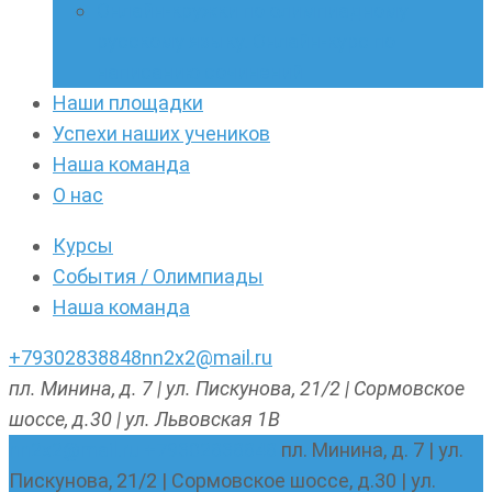
Онлайн-кружки по олимпиадному
русскому языку. Онлайн-курс по
написанию сочинений
Наши площадки
Успехи наших учеников
Наша команда
О нас
Курсы
События / Олимпиады
Наша команда
+79302838848
nn2x2@mail.ru
пл. Минина, д. 7 | ул. Пискунова, 21/2 | Сормовское
шоссе, д.30 | ул. Львовская 1В
nn2x2@mail.ru
+79302838848
пл. Минина, д. 7 | ул.
Пискунова, 21/2 | Сормовское шоссе, д.30 | ул.