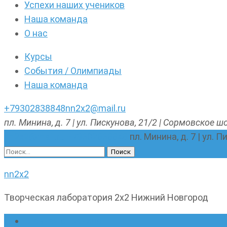
Успехи наших учеников
Наша команда
О нас
Курсы
События / Олимпиады
Наша команда
+79302838848
nn2x2@mail.ru
пл. Минина, д. 7 | ул. Пискунова, 21/2 | Сормовское шо
nn2x2@mail.ru
+79302838848
пл. Минина, д. 7 | ул. 
Найти:
nn2x2
Творческая лаборатория 2х2 Нижний Новгород
Главная страница