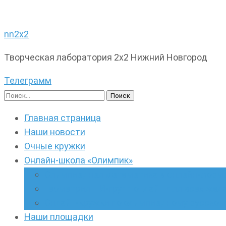
nn2x2
Творческая лаборатория 2х2 Нижний Новгород
Телеграмм
Найти:
Главная страница
Наши новости
Очные кружки
Онлайн-школа «Олимпик»
Олимпиадная математика в онлайн-форм
Геометрия ПИ-групп онлайн для всех же
Онлайн-кружки по олимпиадному русскому
Наши площадки