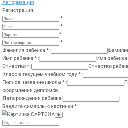
Авторизация
Регистрация
*
*
*
*
Фамилия ребенка
*
:
Фамилия
Имя ребенка
*
:
Имя ребенка
Отчество
*
:
Отчество ребен
Класс в текущем учебном году
*
:
Полное название школы
*
:
П
оформления дипломов
Дата рождения ребенка
:
Введите символы с картинки
*
↻