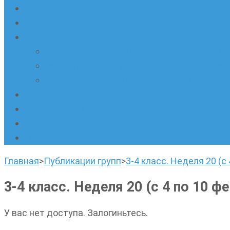
Наши новости
Очные кружки
Онлайн-школа «Олимпик»
Олимпиадная математика в онлайн-форм
Геометрия ПИ-групп онлайн для всех же
Онлайн-кружки по олимпиадному русскому
Наши площадки
Успехи наших учеников
Наша команда
О нас
Главная
>
Публикации групп
>
3-4 класс. Неделя 20 (с
3-4 класс. Неделя 20 (с 4 по 10 ф
У вас нет доступа. Залогиньтесь.