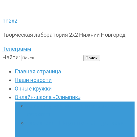
nn2x2
Творческая лаборатория 2х2 Нижний Новгород
Телеграмм
Найти:
Главная страница
Наши новости
Очные кружки
Онлайн-школа «Олимпик»
Олимпиадная математика в онлайн-
формате
Геометрия ПИ-групп онлайн для всех
желающих