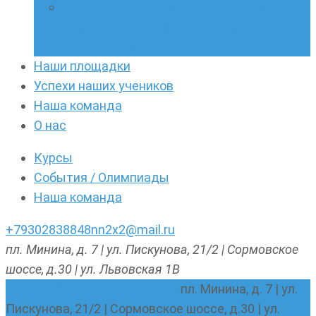
Онлайн-кружки по олимпиадному
русскому языку. Онлайн-курс по
написанию сочинений
Наши площадки
Успехи наших учеников
Наша команда
О нас
Курсы
События / Олимпиады
Наша команда
+79302838848
nn2x2@mail.ru
пл. Минина, д. 7 | ул. Пискунова, 21/2 | Сормовское
шоссе, д.30 | ул. Львовская 1В
nn2x2@mail.ru
+79302838848
пл. Минина, д. 7 | ул.
Пискунова, 21/2 | Сормовское шоссе, д.30 | ул.