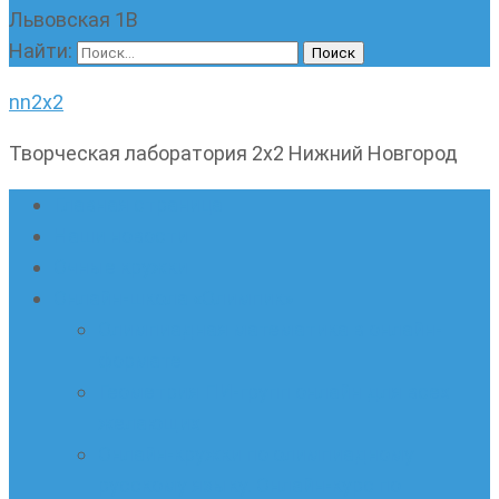
Львовская 1В
Найти:
nn2x2
Творческая лаборатория 2х2 Нижний Новгород
Главная страница
Наши новости
Очные кружки
Онлайн-школа «Олимпик»
Олимпиадная математика в онлайн-
формате
Геометрия ПИ-групп онлайн для всех
желающих
Онлайн-кружки по олимпиадному
русскому языку. Онлайн-курс по