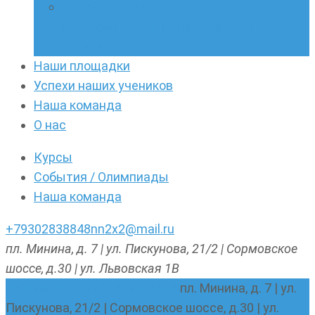
Онлайн-кружки по олимпиадному
русскому языку. Онлайн-курс по
написанию сочинений
Наши площадки
Успехи наших учеников
Наша команда
О нас
Курсы
События / Олимпиады
Наша команда
+79302838848
nn2x2@mail.ru
пл. Минина, д. 7 | ул. Пискунова, 21/2 | Сормовское
шоссе, д.30 | ул. Львовская 1В
nn2x2@mail.ru
+79302838848
пл. Минина, д. 7 | ул.
Пискунова, 21/2 | Сормовское шоссе, д.30 | ул.