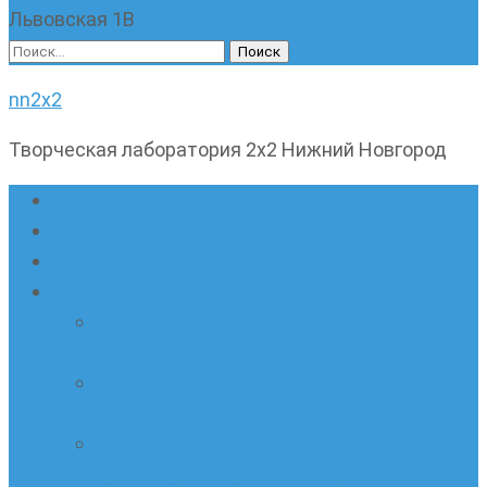
Львовская 1В
Найти:
nn2x2
Творческая лаборатория 2х2 Нижний Новгород
Главная страница
Наши новости
Очные кружки
Онлайн-школа «Олимпик»
Олимпиадная математика в онлайн-
формате
Геометрия ПИ-групп онлайн для всех
желающих
Онлайн-кружки по олимпиадному
русскому языку. Онлайн-курс по