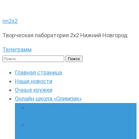
nn2x2
Творческая лаборатория 2х2 Нижний Новгород
Телеграмм
Найти:
Главная страница
Наши новости
Очные кружки
Онлайн-школа «Олимпик»
Олимпиадная математика в онлайн-
формате
Геометрия ПИ-групп онлайн для всех
желающих