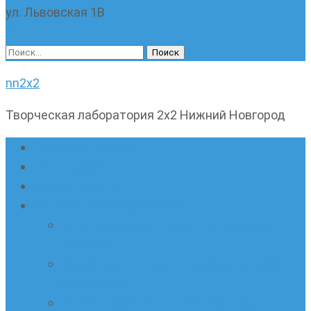
ул. Львовская 1В
Найти:
nn2x2
Творческая лаборатория 2х2 Нижний Новгород
Главная страница
Наши новости
Очные кружки
Онлайн-школа «Олимпик»
Олимпиадная математика в онлайн-
формате
Геометрия ПИ-групп онлайн для всех
желающих
Онлайн-кружки по олимпиадному