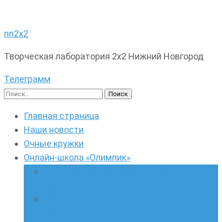
nn2x2
Творческая лаборатория 2х2 Нижний Новгород
Телеграмм
Найти:
Главная страница
Наши новости
Очные кружки
Онлайн-школа «Олимпик»
Олимпиадная математика в онлайн-
формате
Геометрия ПИ-групп онлайн для всех
желающих