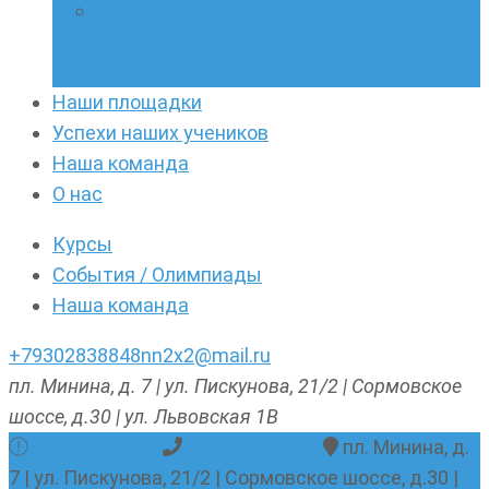
Онлайн-кружки по олимпиадному
русскому языку. Онлайн-курс по
написанию сочинений
Наши площадки
Успехи наших учеников
Наша команда
О нас
Курсы
События / Олимпиады
Наша команда
+79302838848
nn2x2@mail.ru
пл. Минина, д. 7 | ул. Пискунова, 21/2 | Сормовское
шоссе, д.30 | ул. Львовская 1В
nn2x2@mail.ru
+79302838848
пл. Минина, д.
7 | ул. Пискунова, 21/2 | Сормовское шоссе, д.30 |