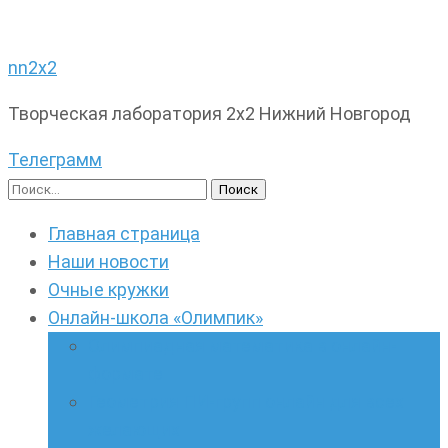
nn2x2
Творческая лаборатория 2х2 Нижний Новгород
Телеграмм
Найти:
Главная страница
Наши новости
Очные кружки
Онлайн-школа «Олимпик»
Олимпиадная математика в онлайн-
формате
Геометрия ПИ-групп онлайн для всех
желающих