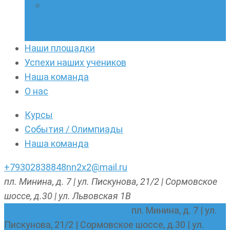
Онлайн-кружки по олимпиадному
русскому языку. Онлайн-курс по
написанию сочинений
Наши площадки
Успехи наших учеников
Наша команда
О нас
Курсы
События / Олимпиады
Наша команда
+79302838848
nn2x2@mail.ru
пл. Минина, д. 7 | ул. Пискунова, 21/2 | Сормовское
шоссе, д.30 | ул. Львовская 1В
nn2x2@mail.ru
+79302838848
пл. Минина, д. 7 | ул.
Пискунова, 21/2 | Сормовское шоссе, д.30 | ул.