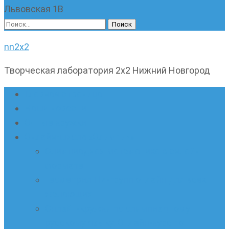
Львовская 1В
Найти:
nn2x2
Творческая лаборатория 2х2 Нижний Новгород
Главная страница
Наши новости
Очные кружки
Онлайн-школа «Олимпик»
Олимпиадная математика в онлайн-
формате
Геометрия ПИ-групп онлайн для всех
желающих
Онлайн-кружки по олимпиадному
русскому языку. Онлайн-курс по