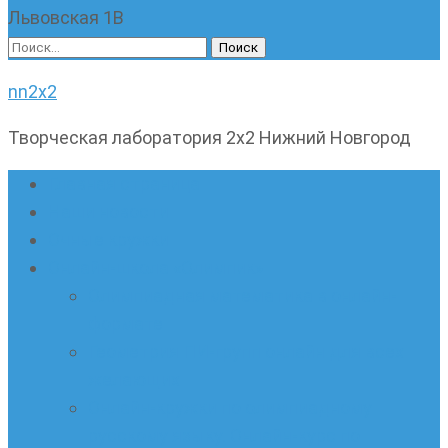
Львовская 1В
Найти:
nn2x2
Творческая лаборатория 2х2 Нижний Новгород
Главная страница
Наши новости
Очные кружки
Онлайн-школа «Олимпик»
Олимпиадная математика в онлайн-
формате
Геометрия ПИ-групп онлайн для всех
желающих
Онлайн-кружки по олимпиадному
русскому языку. Онлайн-курс по