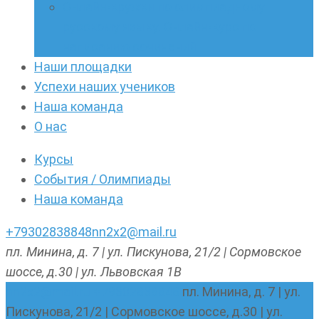
Онлайн-кружки по олимпиадному
русскому языку. Онлайн-курс по
написанию сочинений
Наши площадки
Успехи наших учеников
Наша команда
О нас
Курсы
События / Олимпиады
Наша команда
+79302838848
nn2x2@mail.ru
пл. Минина, д. 7 | ул. Пискунова, 21/2 | Сормовское
шоссе, д.30 | ул. Львовская 1В
nn2x2@mail.ru
+79302838848
пл. Минина, д. 7 | ул.
Пискунова, 21/2 | Сормовское шоссе, д.30 | ул.