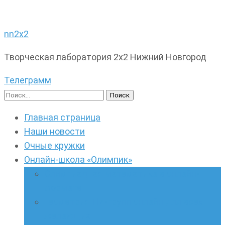
nn2x2
Творческая лаборатория 2х2 Нижний Новгород
Телеграмм
Найти:
Главная страница
Наши новости
Очные кружки
Онлайн-школа «Олимпик»
Олимпиадная математика в онлайн-
формате
Геометрия ПИ-групп онлайн для всех
желающих