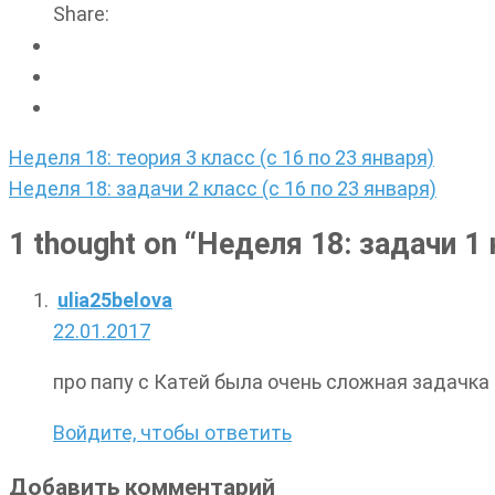
Share:
Навигация
Неделя 18: теория 3 класс (с 16 по 23 января)
по
Неделя 18: задачи 2 класс (с 16 по 23 января)
записям
1 thought on “
Неделя 18: задачи 1 
ulia25belova
22.01.2017
про папу с Катей была очень сложная задачка 
Войдите, чтобы ответить
Добавить комментарий