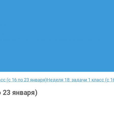
ате
лающих
 языку. Онлайн-курс по написанию сочинений
сс (с 16 по 23 января)
Неделя 18: задачи 1 класс (с 1
о 23 января)