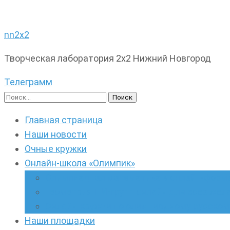
nn2x2
Творческая лаборатория 2х2 Нижний Новгород
Телеграмм
Найти:
Главная страница
Наши новости
Очные кружки
Онлайн-школа «Олимпик»
Олимпиадная математика в онлайн-форм
Геометрия ПИ-групп онлайн для всех же
Онлайн-кружки по олимпиадному русскому
Наши площадки