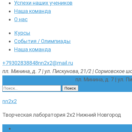
Успехи наших учеников
Наша команда
О нас
Курсы
События / Олимпиады
Наша команда
+79302838848
nn2x2@mail.ru
пл. Минина, д. 7 | ул. Пискунова, 21/2 | Сормовское шо
nn2x2@mail.ru
+79302838848
пл. Минина, д. 7 | ул. 
Найти:
nn2x2
Творческая лаборатория 2х2 Нижний Новгород
Главная страница