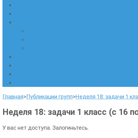
Наши новости
Очные кружки
Онлайн-школа «Олимпик»
Олимпиадная математика в онлайн-форм
Геометрия ПИ-групп онлайн для всех же
Онлайн-кружки по олимпиадному русскому
Наши площадки
Успехи наших учеников
Наша команда
О нас
Главная
>
Публикации групп
>
Неделя 18: задачи 1 кла
Неделя 18: задачи 1 класс (с 16 п
У вас нет доступа. Залогиньтесь.