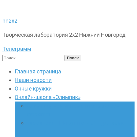
nn2x2
Творческая лаборатория 2х2 Нижний Новгород
Телеграмм
Найти:
Главная страница
Наши новости
Очные кружки
Онлайн-школа «Олимпик»
Олимпиадная математика в онлайн-
формате
Геометрия ПИ-групп онлайн для всех
желающих