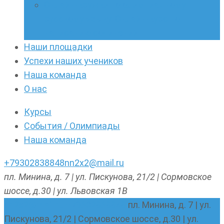
Онлайн-кружки по олимпиадному
русскому языку. Онлайн-курс по
написанию сочинений
Наши площадки
Успехи наших учеников
Наша команда
О нас
Курсы
События / Олимпиады
Наша команда
+79302838848
nn2x2@mail.ru
пл. Минина, д. 7 | ул. Пискунова, 21/2 | Сормовское
шоссе, д.30 | ул. Львовская 1В
nn2x2@mail.ru
+79302838848
пл. Минина, д. 7 | ул.
Пискунова, 21/2 | Сормовское шоссе, д.30 | ул.