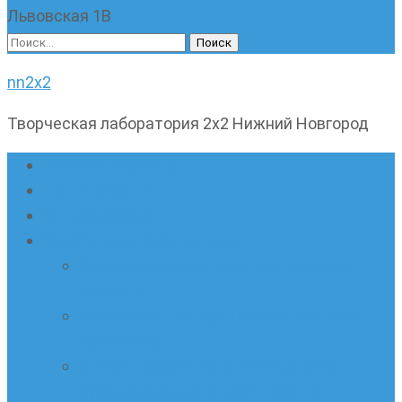
Львовская 1В
Найти:
nn2x2
Творческая лаборатория 2х2 Нижний Новгород
Главная страница
Наши новости
Очные кружки
Онлайн-школа «Олимпик»
Олимпиадная математика в онлайн-
формате
Геометрия ПИ-групп онлайн для всех
желающих
Онлайн-кружки по олимпиадному
русскому языку. Онлайн-курс по