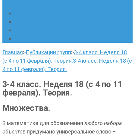
написанию сочинений
Наши площадки
Успехи наших учеников
Наша команда
О нас
Главная
>
Публикации групп
>
3-4 класс. Неделя 18
(с 4 по 11 февраля). Теория.
3-4 класс. Неделя 18 (с
4 по 11 февраля). Теория.
3-4 класс. Неделя 18 (с 4 по 11
февраля). Теория.
Множества.
В математике для обозначения
любого набора
объектов
придумано универсальное слово –