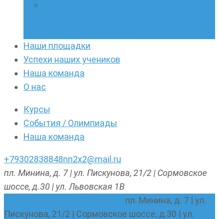
Онлайн-кружки по олимпиадному
русскому языку. Онлайн-курс по
написанию сочинений
Наши площадки
Успехи наших учеников
Наша команда
О нас
Курсы
События / Олимпиады
Наша команда
+79302838848
nn2x2@mail.ru
пл. Минина, д. 7 | ул. Пискунова, 21/2 | Сормовское
шоссе, д.30 | ул. Львовская 1В
nn2x2@mail.ru
+79302838848
пл. Минина, д. 7 | ул.
Пискунова, 21/2 | Сормовское шоссе, д.30 | ул.