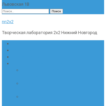
Львовская 1В
Найти:
nn2x2
Творческая лаборатория 2х2 Нижний Новгород
Главная страница
Наши новости
Очные кружки
Онлайн-школа «Олимпик»
Олимпиадная математика в онлайн-
формате
Геометрия ПИ-групп онлайн для всех
желающих
Онлайн-кружки по олимпиадному
русскому языку. Онлайн-курс по