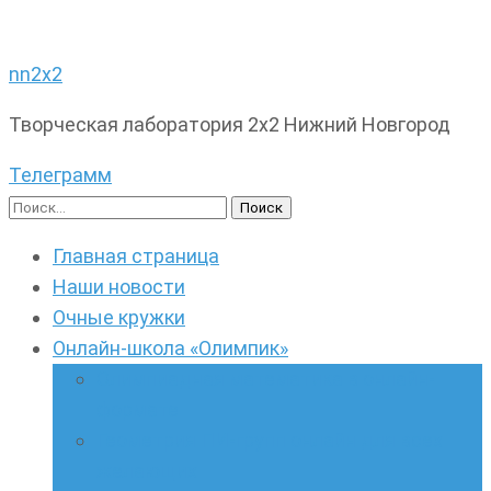
nn2x2
Творческая лаборатория 2х2 Нижний Новгород
Телеграмм
Найти:
Главная страница
Наши новости
Очные кружки
Онлайн-школа «Олимпик»
Олимпиадная математика в онлайн-
формате
Геометрия ПИ-групп онлайн для всех
желающих