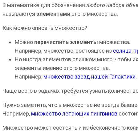
В математике для обозначения
любого набора объ
называются
элементами
этого множества.
Как можно описать множество?
Можно
перечислить элементы
множества.
Например, множество, состоящее из
солнца
,
т
Но иногда элементов слишком много, чтобы и
элементы именно этого множества.
Например,
множество звезд нашей Галактики
Чаще всего в задачах требуется узнать количеств
Нужно заметить, что в множестве не всегда быва
Например,
множество летающих пингвинов
состоит
Множество может состоять и из бесконечного кол