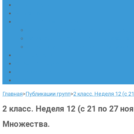
Наши новости
Очные кружки
Онлайн-школа «Олимпик»
Олимпиадная математика в онлайн-форм
Геометрия ПИ-групп онлайн для всех же
Онлайн-кружки по олимпиадному русскому
Наши площадки
Успехи наших учеников
Наша команда
О нас
Главная
>
Публикации групп
>
2 класс. Неделя 12 (с 21
2 класс. Неделя 12 (с 21 по 27 ноя
Множества.