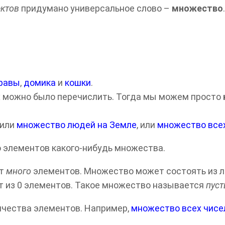
ектов
придумано универсальное слово –
множество
равы
,
домика
и
кошки
.
х можно было перечислить. Тогда мы можем просто
, или
множество людей на Земле
, или
множество все
о элементов какого-нибудь множества.
ет
много
элементов. Множество может состоять из лю
 из 0 элементов. Такое множество называется
пус
ичества элементов. Например,
множество всех чисе