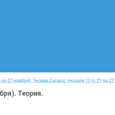
ате
лающих
 языку. Онлайн-курс по написанию сочинений
 по 27 ноября). Теория.
2 класс. Неделя 12 (с 21 по 27
бря). Теория.