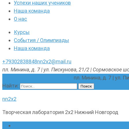
Успехи наших учеников
Наша команда
О нас
Курсы
События / Олимпиады
Наша команда
+79302838848
nn2x2@mail.ru
пл. Минина, д. 7 | ул. Пискунова, 21/2 | Сормовское шо
nn2x2@mail.ru
+79302838848
пл. Минина, д. 7 | ул. 
Найти:
nn2x2
Творческая лаборатория 2х2 Нижний Новгород
Главная страница