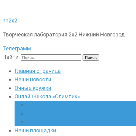
nn2x2
Творческая лаборатория 2х2 Нижний Новгород
Телеграмм
Найти:
Главная страница
Наши новости
Очные кружки
Онлайн-школа «Олимпик»
Олимпиадная математика в онлайн-форм
Геометрия ПИ-групп онлайн для всех же
Онлайн-кружки по олимпиадному русскому
Наши площадки