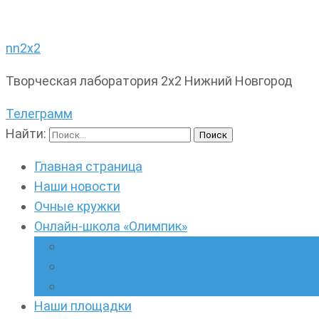
nn2x2
Творческая лаборатория 2х2 Нижний Новгород
Телеграмм
Найти:
Главная страница
Наши новости
Очные кружки
Онлайн-школа «Олимпик»
Олимпиадная математика в онлайн-форм
Геометрия ПИ-групп онлайн для всех же
Онлайн-кружки по олимпиадному русскому
Наши площадки