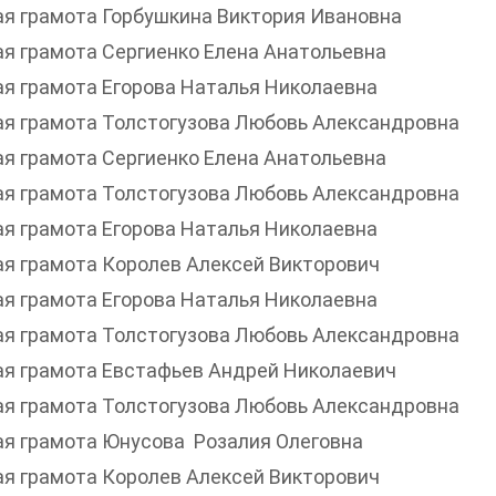
ая грамота
Горбушкина Виктория Ивановна
ая грамота
Сергиенко Елена Анатольевна
ая грамота
Егорова Наталья Николаевна
ая грамота
Толстогузова Любовь Александровна
ая грамота
Сергиенко Елена Анатольевна
ая грамота
Толстогузова Любовь Александровна
ая грамота
Егорова Наталья Николаевна
ая грамота
Королев Алексей Викторович
ая грамота
Егорова Наталья Николаевна
ая грамота
Толстогузова Любовь Александровна
ая грамота
Евстафьев Андрей Николаевич
ая грамота
Толстогузова Любовь Александровна
ая грамота
Юнусова Розалия Олеговна
ая грамота
Королев Алексей Викторович