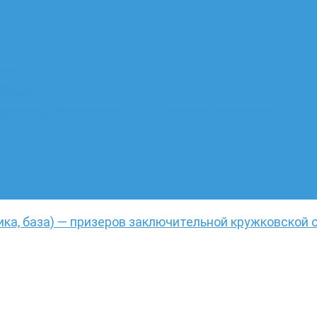
ате
лающих
 языку. Онлайн-курс по написанию сочинений
ика, база) — призеров заключительной кружковской