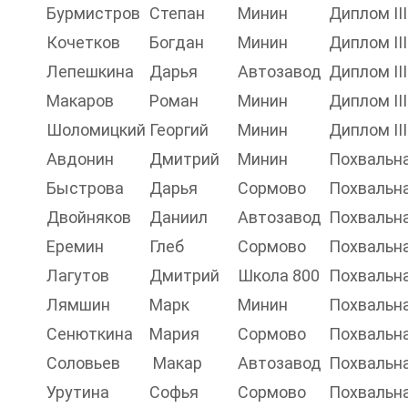
Бурмистров
Степан
Минин
Диплом II
Кочетков
Богдан
Минин
Диплом II
Лепешкина
Дарья
Автозавод
Диплом II
Макаров
Роман
Минин
Диплом II
Шоломицкий
Георгий
Минин
Диплом II
Авдонин
Дмитрий
Минин
Похвальн
Быстрова
Дарья
Сормово
Похвальн
Двойняков
Даниил
Автозавод
Похвальн
Еремин
Глеб
Сормово
Похвальн
Лагутов
Дмитрий
Школа 800
Похвальн
Лямшин
Марк
Минин
Похвальн
Сенюткина
Мария
Сормово
Похвальн
Соловьев
Макар
Автозавод
Похвальн
Урутина
Софья
Сормово
Похвальн