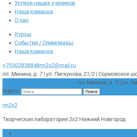
Успехи наших учеников
Наша команда
О нас
Курсы
События / Олимпиады
Наша команда
+79302838848
nn2x2@mail.ru
пл. Минина, д. 7 | ул. Пискунова, 21/2 | Сормовское шо
nn2x2@mail.ru
+79302838848
пл. Минина, д. 7 | ул. 
Найти:
nn2x2
Творческая лаборатория 2х2 Нижний Новгород
Главная страница