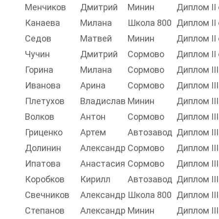
Менчиков
Дмитрий
Минин
Диплом II
Канаева
Милана
Школа 800
Диплом II
Седов
Матвей
Минин
Диплом II
Чучин
Дмитрий
Сормово
Диплом II
Горина
Милана
Сормово
Диплом II
Иванова
Арина
Сормово
Диплом II
Плетухов
Владислав
Минин
Диплом II
Волков
Антон
Сормово
Диплом II
Гриценко
Артем
Автозавод
Диплом II
Долинин
Александр
Сормово
Диплом II
Ипатова
Анастасия
Сормово
Диплом II
Коробков
Кирилл
Автозавод
Диплом II
Свечников
Александр
Школа 800
Диплом II
Степанов
Александр
Минин
Диплом II