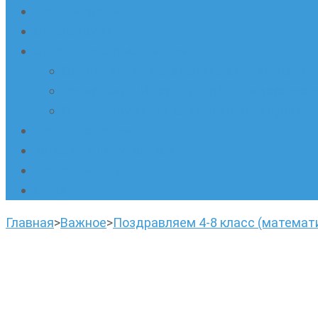
Наши новости
Очные кружки
Онлайн-школа «Олимпик»
Олимпиадная математика в онлайн-форм
Геометрия ПИ-групп онлайн для всех же
Онлайн-кружки по олимпиадному русскому
Наши площадки
Успехи наших учеников
Наша команда
О нас
Главная
>
Важное
>
Поздравляем 4-8 класс (математ