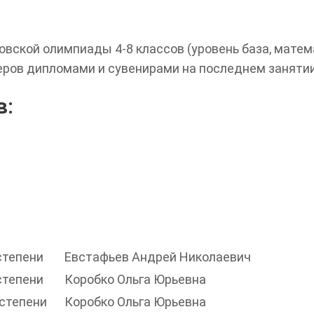
вской олимпиады 4-8 классов (уровень база, матема
еров дипломами и сувенирами на последнем занятии
в:
степени
Евстафьев Андрей Николаевич
степени
Коробко Ольга Юрьевна
 степени
Коробко Ольга Юрьевна