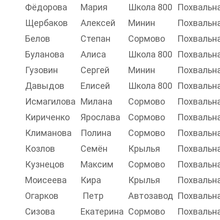
Фёдорова
Мария
Школа 800
Похвальн
Щербаков
Алексей
Минин
Похвальн
Белов
Степан
Сормово
Похвальн
Буланова
Алиса
Школа 800
Похвальн
Гузовин
Сергей
Минин
Похвальн
Давыдов
Елисей
Школа 800
Похвальн
Исмагилова
Милана
Сормово
Похвальн
Кириченко
Ярослава
Сормово
Похвальн
Климанова
Полина
Сормово
Похвальн
Козлов
Семён
Крылья
Похвальн
Кузнецов
Максим
Сормово
Похвальн
Моисеева
Кира
Крылья
Похвальн
Огарков
Петр
Автозавод
Похвальн
Сизова
Екатерина
Сормово
Похвальн