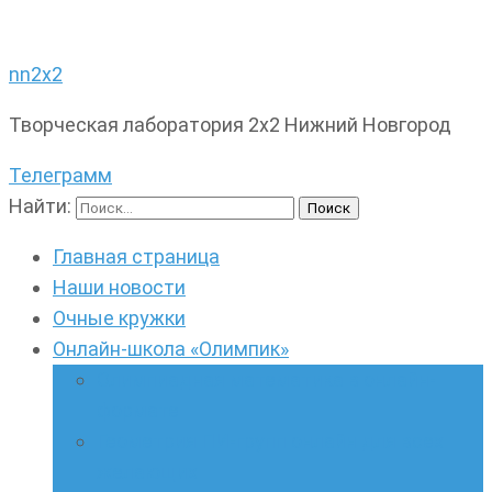
nn2x2
Творческая лаборатория 2х2 Нижний Новгород
Телеграмм
Найти:
Главная страница
Наши новости
Очные кружки
Онлайн-школа «Олимпик»
Олимпиадная математика в онлайн-
формате
Геометрия ПИ-групп онлайн для всех
желающих