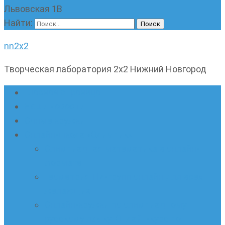
Львовская 1В
Найти:
nn2x2
Творческая лаборатория 2х2 Нижний Новгород
Главная страница
Наши новости
Очные кружки
Онлайн-школа «Олимпик»
Олимпиадная математика в онлайн-
формате
Геометрия ПИ-групп онлайн для всех
желающих
Онлайн-кружки по олимпиадному
русскому языку. Онлайн-курс по