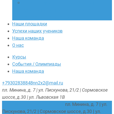
Онлайн-кружки по олимпиадному
русскому языку. Онлайн-курс по
написанию сочинений
Наши площадки
Успехи наших учеников
Наша команда
О нас
Курсы
События / Олимпиады
Наша команда
+79302838848
nn2x2@mail.ru
пл. Минина, д. 7 | ул. Пискунова, 21/2 | Сормовское
шоссе, д.30 | ул. Львовская 1В
nn2x2@mail.ru
+79302838848
пл. Минина, д. 7 | ул.
Пискунова, 21/2 | Сормовское шоссе, д.30 | ул.