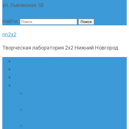
ул. Львовская 1В
Найти:
nn2x2
Творческая лаборатория 2х2 Нижний Новгород
Главная страница
Наши новости
Очные кружки
Онлайн-школа «Олимпик»
Олимпиадная математика в онлайн-
формате
Геометрия ПИ-групп онлайн для всех
желающих
Онлайн-кружки по олимпиадному