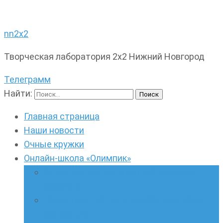
nn2x2
Творческая лаборатория 2х2 Нижний Новгород
Телеграмм
Найти:
Главная страница
Наши новости
Очные кружки
Онлайн-школа «Олимпик»
Олимпиадная математика в онлайн-
формате
Геометрия ПИ-групп онлайн для всех
желающих