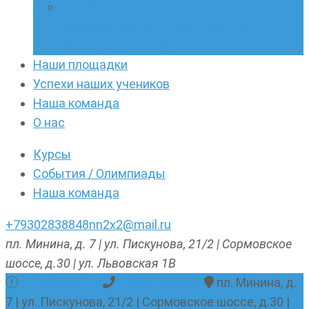
Онлайн-кружки по олимпиадному
русскому языку. Онлайн-курс по
написанию сочинений
Наши площадки
Успехи наших учеников
Наша команда
О нас
Курсы
События / Олимпиады
Наша команда
+79302838848
nn2x2@mail.ru
пл. Минина, д. 7 | ул. Пискунова, 21/2 | Сормовское
шоссе, д.30 | ул. Львовская 1В
nn2x2@mail.ru
+79302838848
пл. Минина, д.
7 | ул. Пискунова, 21/2 | Сормовское шоссе, д.30 |