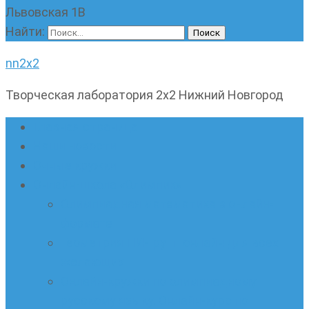
Львовская 1В
Найти:
nn2x2
Творческая лаборатория 2х2 Нижний Новгород
Главная страница
Наши новости
Очные кружки
Онлайн-школа «Олимпик»
Олимпиадная математика в онлайн-
формате
Геометрия ПИ-групп онлайн для всех
желающих
Онлайн-кружки по олимпиадному
русскому языку. Онлайн-курс по