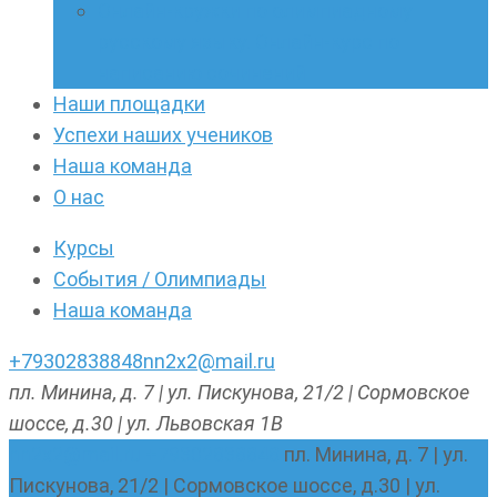
Онлайн-кружки по олимпиадному
русскому языку. Онлайн-курс по
написанию сочинений
Наши площадки
Успехи наших учеников
Наша команда
О нас
Курсы
События / Олимпиады
Наша команда
+79302838848
nn2x2@mail.ru
пл. Минина, д. 7 | ул. Пискунова, 21/2 | Сормовское
шоссе, д.30 | ул. Львовская 1В
nn2x2@mail.ru
+79302838848
пл. Минина, д. 7 | ул.
Пискунова, 21/2 | Сормовское шоссе, д.30 | ул.