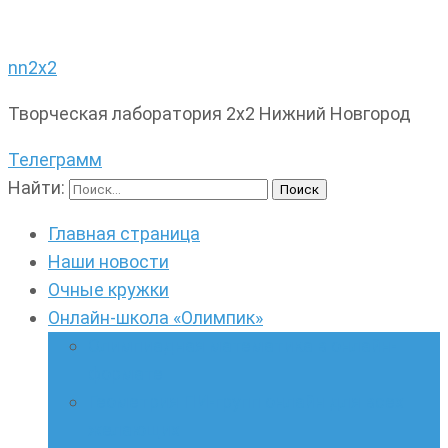
nn2x2
Творческая лаборатория 2х2 Нижний Новгород
Телеграмм
Найти:
Главная страница
Наши новости
Очные кружки
Онлайн-школа «Олимпик»
Олимпиадная математика в онлайн-
формате
Геометрия ПИ-групп онлайн для всех
желающих