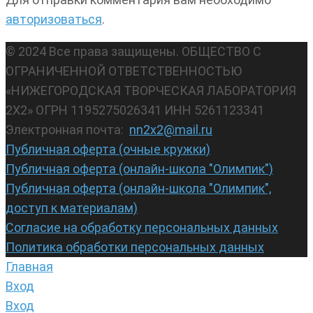
авторизоваться
.
© 2024 Все права защищены. ОБЩЕСТВО С
ОГРАНИЧЕННОЙ ОТВЕТСТВЕННОСТЬЮ
«НИЖЕГОРОДСКАЯ ТВОРЧЕСКАЯ ЛАБОРАТОРИЯ
2Х2» ОГРН 1195275026341 ИНН 5261123341
Электронная почта:
nn2x2@mail.ru
Публичная оферта (очные кружки)
Публичная оферта (онлайн-школа "Олимпик")
Публичная оферта (онлайн-школа "Олимпик",
доступ к материалам)
Согласие на обработку персональных данных
Политика обработки персональных данных
Главная
Вход
Вход