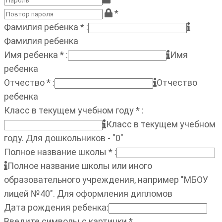
*
Фамилия ребенка
*
:
Фамилия ребенка
Имя ребенка
*
:
Имя
ребенка
Отчество
*
:
Отчество
ребенка
Класс в текущем учебном году
*
:
Класс в текущем учебном
году. Для дошкольников - "0"
Полное название школы
*
:
Полное название школы или иного
образовательного учреждения, например "МБОУ
лицей №40". Для оформления дипломов
Дата рождения ребенка
:
Введите символы с картинки
*