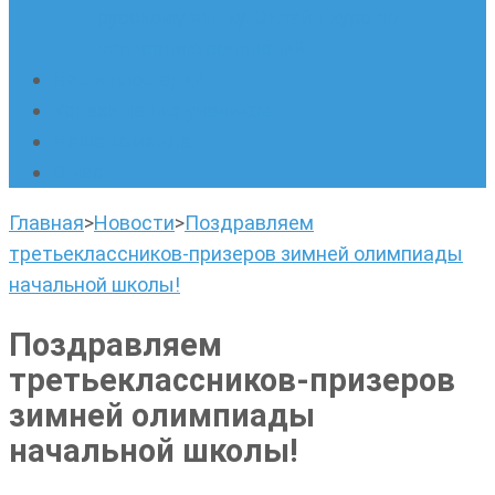
русскому языку. Онлайн-курс по
написанию сочинений
Наши площадки
Успехи наших учеников
Наша команда
О нас
Главная
>
Новости
>
Поздравляем
третьеклассников-призеров зимней олимпиады
начальной школы!
Поздравляем
третьеклассников-призеров
зимней олимпиады
начальной школы!