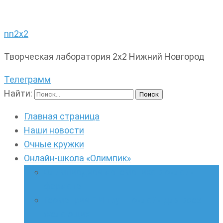
nn2x2
Творческая лаборатория 2х2 Нижний Новгород
Телеграмм
Найти:
Главная страница
Наши новости
Очные кружки
Онлайн-школа «Олимпик»
Олимпиадная математика в онлайн-
формате
Геометрия ПИ-групп онлайн для всех
желающих