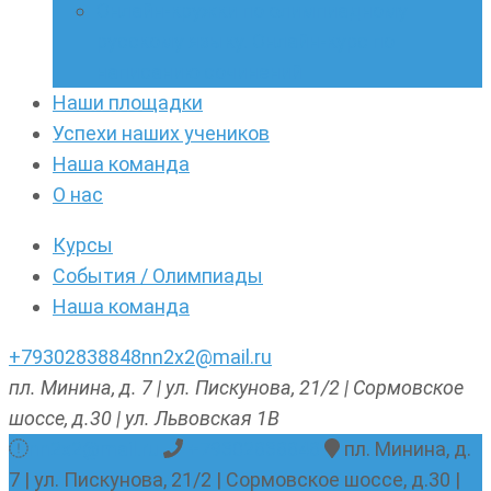
Онлайн-кружки по олимпиадному
русскому языку. Онлайн-курс по
написанию сочинений
Наши площадки
Успехи наших учеников
Наша команда
О нас
Курсы
События / Олимпиады
Наша команда
+79302838848
nn2x2@mail.ru
пл. Минина, д. 7 | ул. Пискунова, 21/2 | Сормовское
шоссе, д.30 | ул. Львовская 1В
nn2x2@mail.ru
+79302838848
пл. Минина, д.
7 | ул. Пискунова, 21/2 | Сормовское шоссе, д.30 |