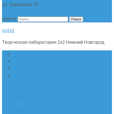
ул. Львовская 1В
Найти:
nn2x2
Творческая лаборатория 2х2 Нижний Новгород
Главная страница
Наши новости
Очные кружки
Онлайн-школа «Олимпик»
Олимпиадная математика в онлайн-
формате
Геометрия ПИ-групп онлайн для всех
желающих
Онлайн-кружки по олимпиадному