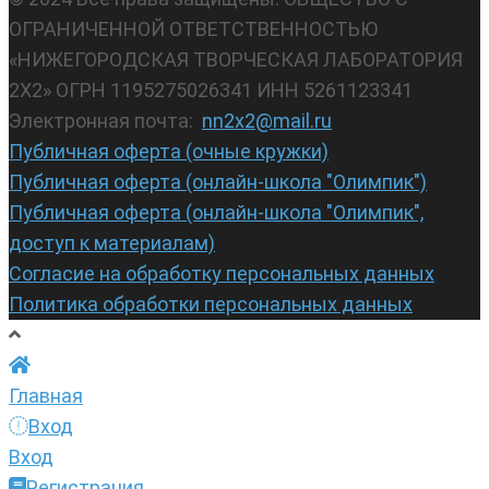
ОГРАНИЧЕННОЙ ОТВЕТСТВЕННОСТЬЮ
«НИЖЕГОРОДСКАЯ ТВОРЧЕСКАЯ ЛАБОРАТОРИЯ
2Х2» ОГРН 1195275026341 ИНН 5261123341
Электронная почта:
nn2x2@mail.ru
Публичная оферта (очные кружки)
Публичная оферта (онлайн-школа "Олимпик")
Публичная оферта (онлайн-школа "Олимпик",
доступ к материалам)
Согласие на обработку персональных данных
Политика обработки персональных данных
Главная
Вход
Вход
Регистрация