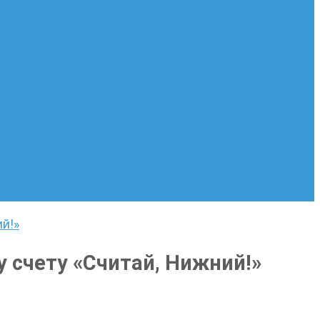
й!»
 счету «Считай, Нижний!»