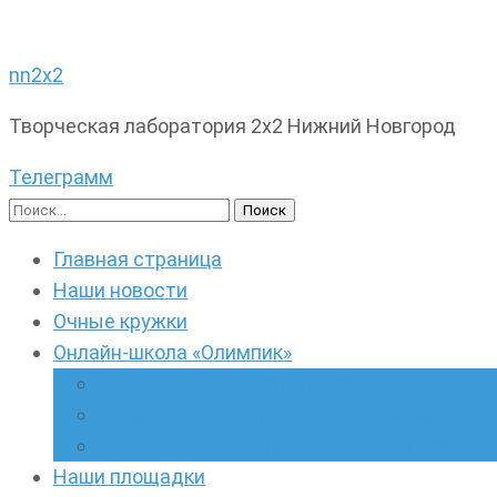
nn2x2
Творческая лаборатория 2х2 Нижний Новгород
Телеграмм
Найти:
Главная страница
Наши новости
Очные кружки
Онлайн-школа «Олимпик»
Олимпиадная математика в онлайн-форм
Геометрия ПИ-групп онлайн для всех же
Онлайн-кружки по олимпиадному русскому
Наши площадки