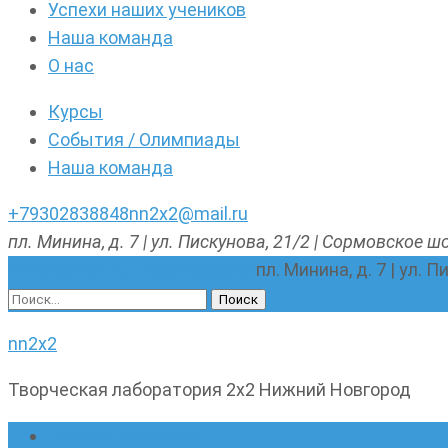
Успехи наших учеников
Наша команда
О нас
Курсы
События / Олимпиады
Наша команда
+79302838848
nn2x2@mail.ru
пл. Минина, д. 7 | ул. Пискунова, 21/2 | Сормовское шо
nn2x2@mail.ru
+79302838848
пл. Минина, д. 7 | ул. 
Найти:
nn2x2
Творческая лаборатория 2х2 Нижний Новгород
Главная страница