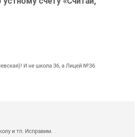
 устному счету «Считай,
ская)! И не школа 36, а Лицей №36.
олу и тп. Исправим.