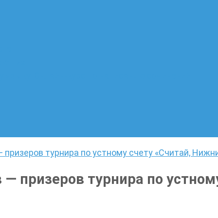
ате
лающих
 языку. Онлайн-курс по написанию сочинений
призеров турнира по устному счету «Считай, Нижни
— призеров турнира по устному