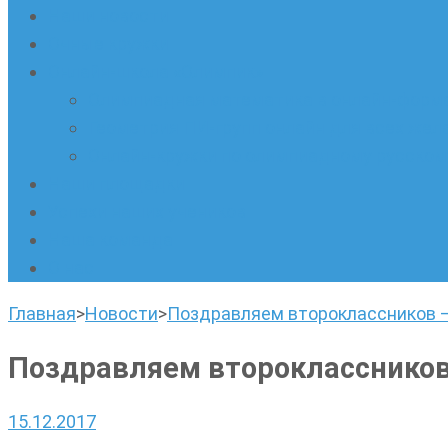
Наши новости
Очные кружки
Онлайн-школа «Олимпик»
Олимпиадная математика в онлайн-форм
Геометрия ПИ-групп онлайн для всех же
Онлайн-кружки по олимпиадному русскому
Наши площадки
Успехи наших учеников
Наша команда
О нас
Главная
>
Новости
>
Поздравляем второклассников — 
Поздравляем второклассников 
15.12.2017