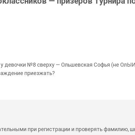
лассников — призеров турнира по
у девочки №8 сверху — Ольшевская Софья (не ОлЫИев
граждение приезжать?
тельными при регистрации и проверять фамилию, шк