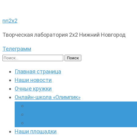
nn2x2
Творческая лаборатория 2х2 Нижний Новгород
Телеграмм
Найти:
Главная страница
Наши новости
Очные кружки
Онлайн-школа «Олимпик»
Олимпиадная математика в онлайн-форм
Геометрия ПИ-групп онлайн для всех же
Онлайн-кружки по олимпиадному русскому
Наши площадки