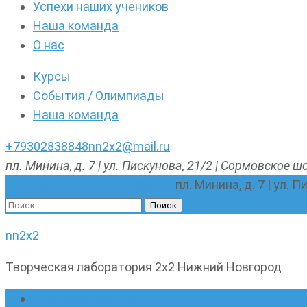
Успехи наших учеников
Наша команда
О нас
Курсы
События / Олимпиады
Наша команда
+79302838848
nn2x2@mail.ru
пл. Минина, д. 7 | ул. Пискунова, 21/2 | Сормовское шо
nn2x2@mail.ru
+79302838848
пл. Минина, д. 7 | ул. 
Найти:
nn2x2
Творческая лаборатория 2х2 Нижний Новгород
Главная страница