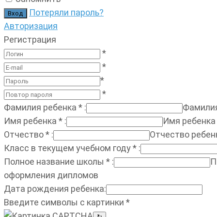
Потеряли пароль?
Авторизация
Регистрация
*
*
*
*
Фамилия ребенка
*
:
Фамилия
Имя ребенка
*
:
Имя ребенка
Отчество
*
:
Отчество ребен
Класс в текущем учебном году
*
:
Полное название школы
*
:
П
оформления дипломов
Дата рождения ребенка
:
Введите символы с картинки
*
↻