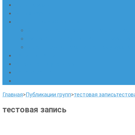
Наши новости
Очные кружки
Онлайн-школа «Олимпик»
Олимпиадная математика в онлайн-форм
Геометрия ПИ-групп онлайн для всех же
Онлайн-кружки по олимпиадному русскому
Наши площадки
Успехи наших учеников
Наша команда
О нас
Главная
>
Публикации групп
>
тестовая запись
тестов
тестовая запись