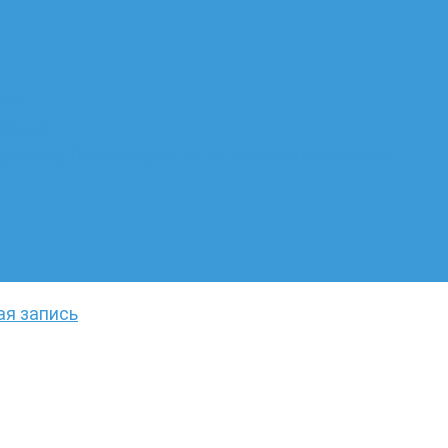
ате
лающих
 языку. Онлайн-курс по написанию сочинений
ая запись