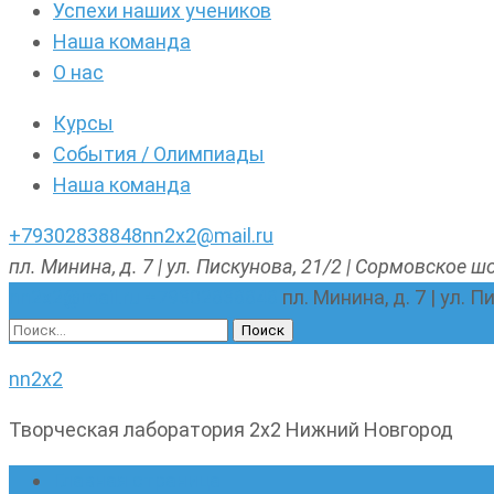
Успехи наших учеников
Наша команда
О нас
Курсы
События / Олимпиады
Наша команда
+79302838848
nn2x2@mail.ru
пл. Минина, д. 7 | ул. Пискунова, 21/2 | Сормовское шо
nn2x2@mail.ru
+79302838848
пл. Минина, д. 7 | ул. 
Найти:
nn2x2
Творческая лаборатория 2х2 Нижний Новгород
Главная страница