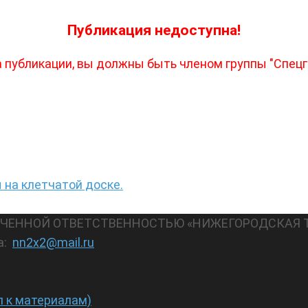
Публикация недоступна!
 публикации, вы должны быть членом группы "Спец
 на клетчатой доске.
АНИЧЕННОЙ ОТВЕТСТВЕННОСТЬЮ «НИЖЕГОРОДСКАЯ 
а:
nn2x2@mail.ru
п к материалам)