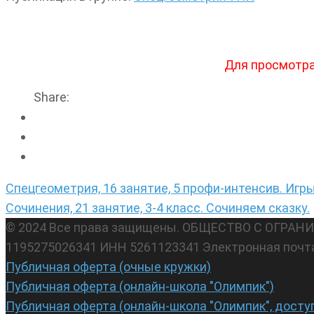
Для просмотра
Share:
Навигация
Спецгеометрия, 16 занятие, 5 профи-интенсив. Игры
по
Сочинения, 21 занятие, 3-4 класс. Сочиняем сказку.
записям
© 2024 Все права защищены. ОБЩЕСТВО С ОГР
1195275026341 ИНН 5261123341 Электронная почт
Публичная оферта (очные кружки)
Публичная оферта (онлайн-школа "Олимпик")
Публичная оферта (онлайн-школа "Олимпик", досту