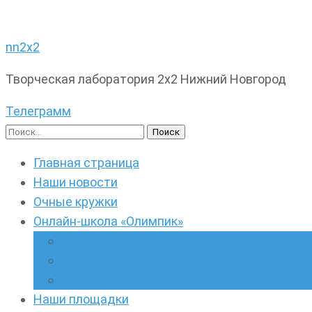
nn2x2
Творческая лаборатория 2х2 Нижний Новгород
Телеграмм
Найти:
Главная страница
Наши новости
Очные кружки
Онлайн-школа «Олимпик»
Олимпиадная математика в онлайн-форм
Геометрия ПИ-групп онлайн для всех же
Онлайн-кружки по олимпиадному русскому
Наши площадки