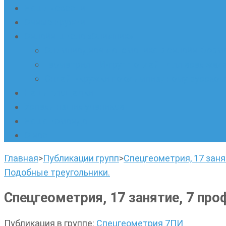
Наши новости
Очные кружки
Онлайн-школа «Олимпик»
Олимпиадная математика в онлайн-форм
Геометрия ПИ-групп онлайн для всех же
Онлайн-кружки по олимпиадному русскому
Наши площадки
Успехи наших учеников
Наша команда
О нас
Главная
>
Публикации групп
>
Спецгеометрия, 17 заня
Подобные треугольники.
Спецгеометрия, 17 занятие, 7 пр
Публикация в группе
:
Спецгеометрия 7ПИ