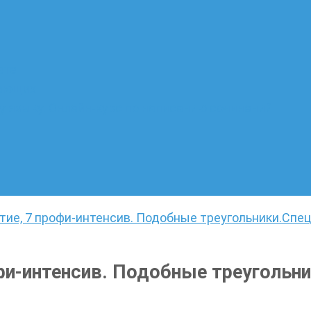
ате
лающих
 языку. Онлайн-курс по написанию сочинений
тие, 7 профи-интенсив. Подобные треугольники.
Спец
офи-интенсив. Подобные треугольни