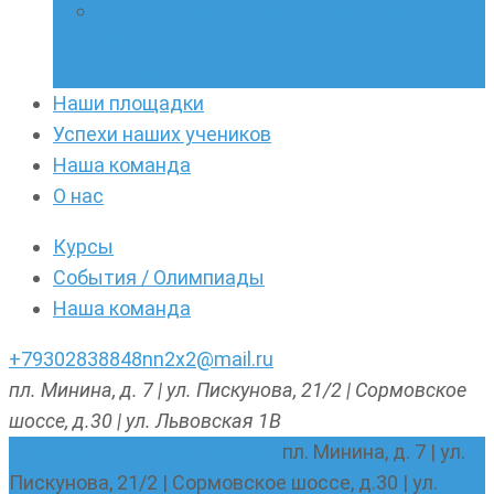
Онлайн-кружки по олимпиадному
русскому языку. Онлайн-курс по
написанию сочинений
Наши площадки
Успехи наших учеников
Наша команда
О нас
Курсы
События / Олимпиады
Наша команда
+79302838848
nn2x2@mail.ru
пл. Минина, д. 7 | ул. Пискунова, 21/2 | Сормовское
шоссе, д.30 | ул. Львовская 1В
nn2x2@mail.ru
+79302838848
пл. Минина, д. 7 | ул.
Пискунова, 21/2 | Сормовское шоссе, д.30 | ул.