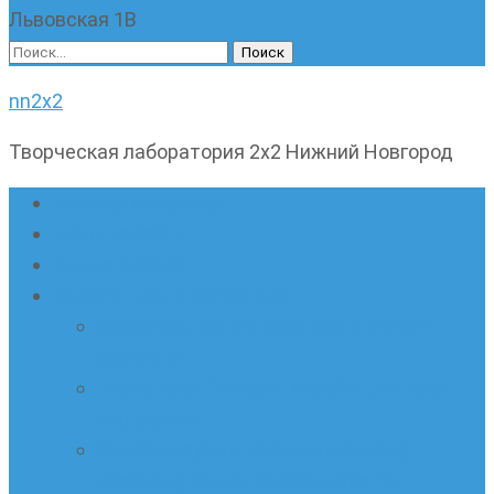
Львовская 1В
Найти:
nn2x2
Творческая лаборатория 2х2 Нижний Новгород
Главная страница
Наши новости
Очные кружки
Онлайн-школа «Олимпик»
Олимпиадная математика в онлайн-
формате
Геометрия ПИ-групп онлайн для всех
желающих
Онлайн-кружки по олимпиадному
русскому языку. Онлайн-курс по