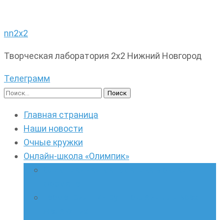
nn2x2
Творческая лаборатория 2х2 Нижний Новгород
Телеграмм
Найти:
Главная страница
Наши новости
Очные кружки
Онлайн-школа «Олимпик»
Олимпиадная математика в онлайн-
формате
Геометрия ПИ-групп онлайн для всех
желающих