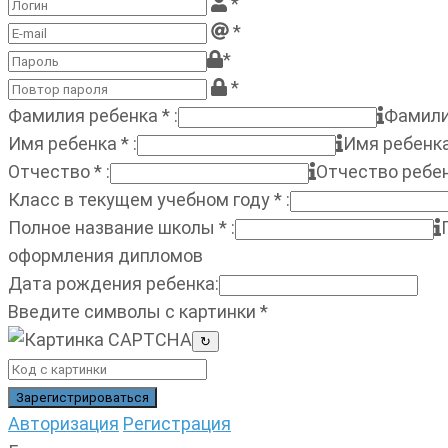
*
*
*
*
Фамилия ребенка
*
:
Фамили
Имя ребенка
*
:
Имя ребенк
Отчество
*
:
Отчество ребе
Класс в текущем учебном году
*
:
Полное название школы
*
:
оформления дипломов
Дата рождения ребенка
:
Введите символы с картинки
*
↻
Авторизация
Регистрация