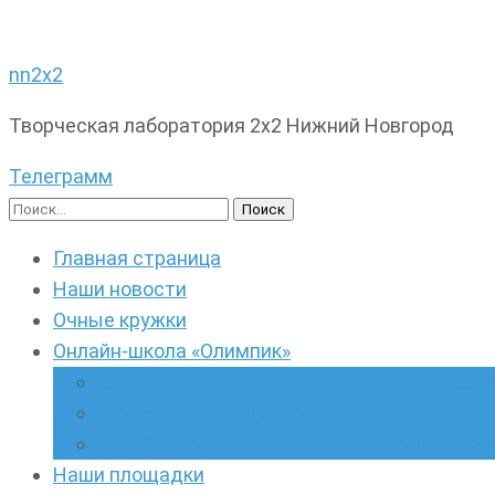
nn2x2
Творческая лаборатория 2х2 Нижний Новгород
Телеграмм
Найти:
Главная страница
Наши новости
Очные кружки
Онлайн-школа «Олимпик»
Олимпиадная математика в онлайн-форм
Геометрия ПИ-групп онлайн для всех же
Онлайн-кружки по олимпиадному русскому
Наши площадки