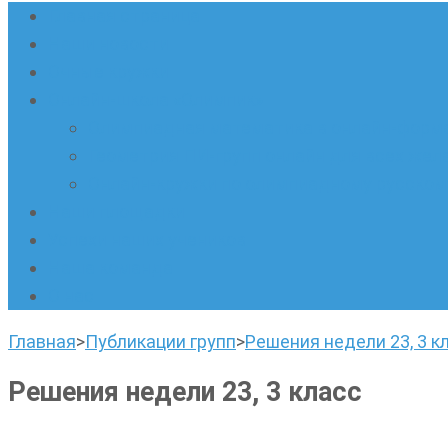
Главная страница
Наши новости
Очные кружки
Онлайн-школа «Олимпик»
Олимпиадная математика в онлайн-форм
Геометрия ПИ-групп онлайн для всех же
Онлайн-кружки по олимпиадному русскому
Наши площадки
Успехи наших учеников
Наша команда
О нас
Главная
>
Публикации групп
>
Решения недели 23, 3 к
Решения недели 23, 3 класс