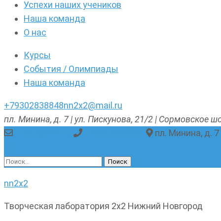
Успехи наших учеников
Наша команда
О нас
Курсы
События / Олимпиады
Наша команда
+79302838848
nn2x2@mail.ru
пл. Минина, д. 7 | ул. Пискунова, 21/2 | Сормовское шо
nn2x2@mail.ru
+79302838848
пл. Минина, д. 7
Найти:
nn2x2
Творческая лаборатория 2х2 Нижний Новгород