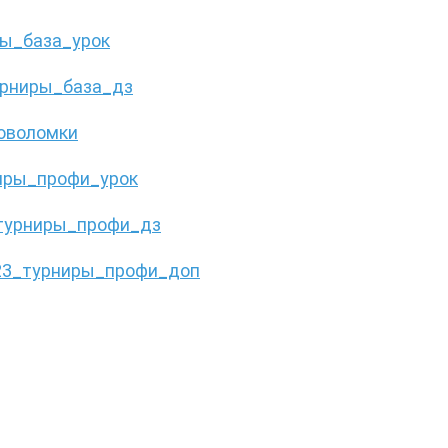
ы_база_урок
рниры_база_дз
оволомки
иры_профи_урок
турниры_профи_дз
23_турниры_профи_доп