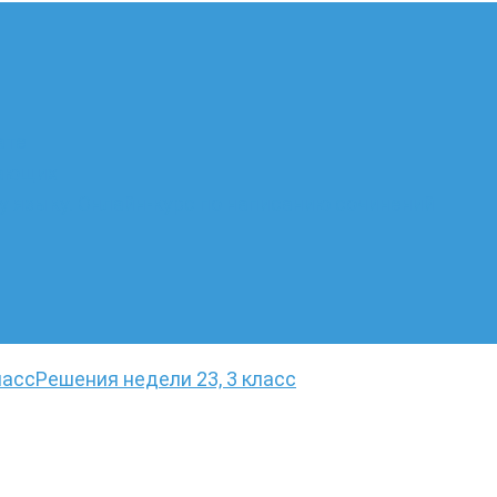
ате
лающих
 языку. Онлайн-курс по написанию сочинений
ласс
Решения недели 23, 3 класс