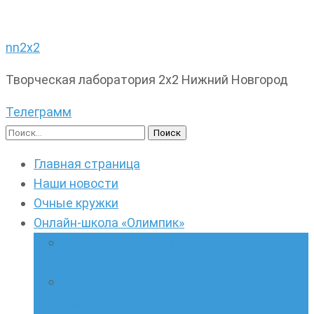
nn2x2
Творческая лаборатория 2х2 Нижний Новгород
Телеграмм
Найти:
Главная страница
Наши новости
Очные кружки
Онлайн-школа «Олимпик»
Олимпиадная математика в онлайн-
формате
Геометрия ПИ-групп онлайн для всех
желающих