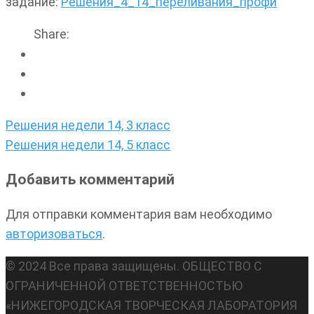
задание:
Решения_4_14_переливания_профи
Share:
Навигация
Решения недели 14, 3 класс
по
Решения недели 14, 5 класс
записям
Добавить комментарий
Для отправки комментария вам необходимо
авторизоваться
.
© 2024 Все права защищены. ОБЩЕСТВО С
ОГРАНИЧЕННОЙ ОТВЕТСТВЕННОСТЬЮ
«НИЖЕГОРОДСКАЯ ТВОРЧЕСКАЯ ЛАБОРАТОРИЯ