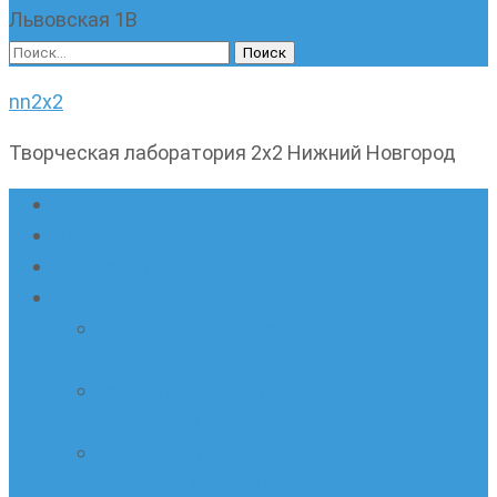
Львовская 1В
Найти:
nn2x2
Творческая лаборатория 2х2 Нижний Новгород
Главная страница
Наши новости
Очные кружки
Онлайн-школа «Олимпик»
Олимпиадная математика в онлайн-
формате
Геометрия ПИ-групп онлайн для всех
желающих
Онлайн-кружки по олимпиадному
русскому языку. Онлайн-курс по