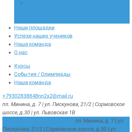
Онлайн-кружки по олимпиадному
русскому языку. Онлайн-курс по
написанию сочинений
Наши площадки
Успехи наших учеников
Наша команда
О нас
Курсы
События / Олимпиады
Наша команда
+79302838848
nn2x2@mail.ru
пл. Минина, д. 7 | ул. Пискунова, 21/2 | Сормовское
шоссе, д.30 | ул. Львовская 1В
nn2x2@mail.ru
+79302838848
пл. Минина, д. 7 | ул.
Пискунова, 21/2 | Сормовское шоссе, д.30 | ул.