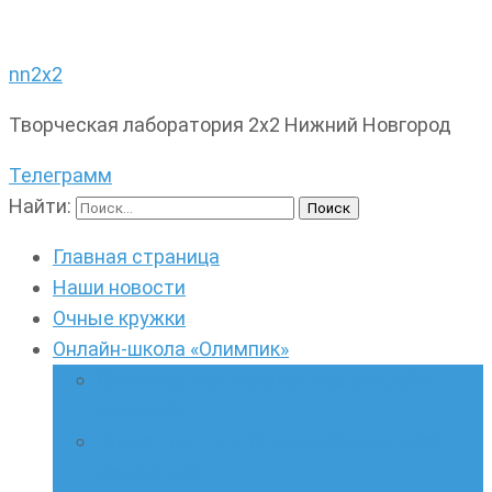
nn2x2
Творческая лаборатория 2х2 Нижний Новгород
Телеграмм
Найти:
Главная страница
Наши новости
Очные кружки
Онлайн-школа «Олимпик»
Олимпиадная математика в онлайн-
формате
Геометрия ПИ-групп онлайн для всех
желающих