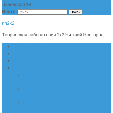
Львовская 1В
Найти:
nn2x2
Творческая лаборатория 2х2 Нижний Новгород
Главная страница
Наши новости
Очные кружки
Онлайн-школа «Олимпик»
Олимпиадная математика в онлайн-
формате
Геометрия ПИ-групп онлайн для всех
желающих
Онлайн-кружки по олимпиадному
русскому языку. Онлайн-курс по