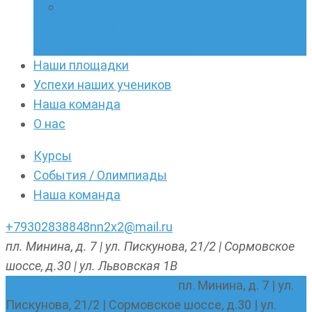
Онлайн-кружки по олимпиадному
русскому языку. Онлайн-курс по
написанию сочинений
Наши площадки
Успехи наших учеников
Наша команда
О нас
Курсы
События / Олимпиады
Наша команда
+79302838848
nn2x2@mail.ru
пл. Минина, д. 7 | ул. Пискунова, 21/2 | Сормовское
шоссе, д.30 | ул. Львовская 1В
nn2x2@mail.ru
+79302838848
пл. Минина, д. 7 | ул.
Пискунова, 21/2 | Сормовское шоссе, д.30 | ул.