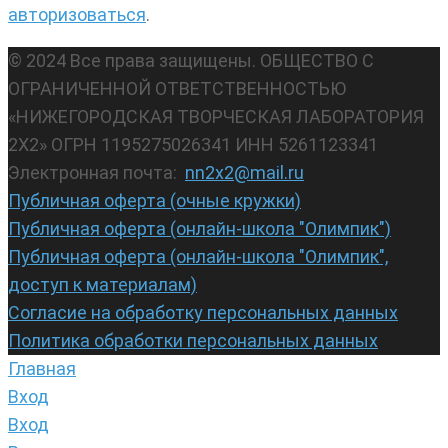
авторизоваться
.
© 2024 Все права защищены. ОБЩЕСТВО С
ОГРАНИЧЕННОЙ ОТВЕТСТВЕННОСТЬЮ
«НИЖЕГОРОДСКАЯ ТВОРЧЕСКАЯ ЛАБОРАТОРИЯ
2Х2» ОГРН 1195275026341 ИНН 5261123341
Электронная почта:
nn2x2@mail.ru
Публичная оферта (очные кружки)
Публичная оферта (онлайн-школа "Олимпик")
Публичная оферта (онлайн-школа "Олимпик",
доступ к материалам)
Согласие на обработку персональных данных
Политика обработки персональных данных
Главная
Вход
Вход