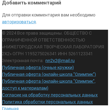
Добавить комментарий
Для отправки комментария вам необходимо
авторизоваться
.
© 2024 Все права защищены. ОБЩЕСТВО С
ОГРАНИЧЕННОЙ ОТВЕТСТВЕННОСТЬЮ
«НИЖЕГОРОДСКАЯ ТВОРЧЕСКАЯ ЛАБОРАТОРИЯ
2Х2» ОГРН 1195275026341 ИНН 5261123341
Электронная почта:
nn2x2@mail.ru
Публичная оферта (очные кружки)
Публичная оферта (онлайн-школа "Олимпик")
Публичная оферта (онлайн-школа "Олимпик",
доступ к материалам)
Согласие на обработку персональных данных
Политика обработки персональных данных
Главная