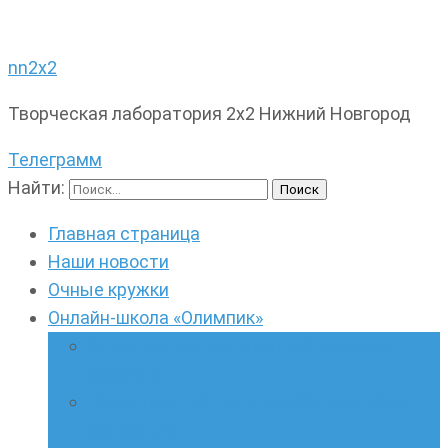
nn2x2
Творческая лаборатория 2х2 Нижний Новгород
Телеграмм
Найти:
Главная страница
Наши новости
Очные кружки
Онлайн-школа «Олимпик»
Олимпиадная математика в онлайн-
формате
Геометрия ПИ-групп онлайн для всех
желающих