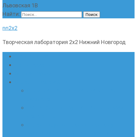
Львовская 1В
Найти:
nn2x2
Творческая лаборатория 2х2 Нижний Новгород
Главная страница
Наши новости
Очные кружки
Онлайн-школа «Олимпик»
Олимпиадная математика в онлайн-
формате
Геометрия ПИ-групп онлайн для всех
желающих
Онлайн-кружки по олимпиадному
русскому языку. Онлайн-курс по