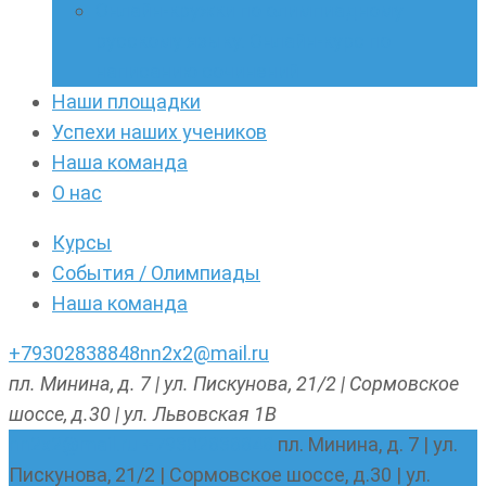
Онлайн-кружки по олимпиадному
русскому языку. Онлайн-курс по
написанию сочинений
Наши площадки
Успехи наших учеников
Наша команда
О нас
Курсы
События / Олимпиады
Наша команда
+79302838848
nn2x2@mail.ru
пл. Минина, д. 7 | ул. Пискунова, 21/2 | Сормовское
шоссе, д.30 | ул. Львовская 1В
nn2x2@mail.ru
+79302838848
пл. Минина, д. 7 | ул.
Пискунова, 21/2 | Сормовское шоссе, д.30 | ул.