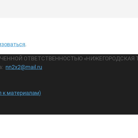
изоваться
.
АНИЧЕННОЙ ОТВЕТСТВЕННОСТЬЮ «НИЖЕГОРОДСКАЯ 
а:
nn2x2@mail.ru
п к материалам)