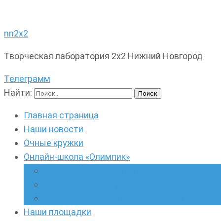
nn2x2
Творческая лаборатория 2х2 Нижний Новгород
Телеграмм
Найти:
Главная страница
Наши новости
Очные кружки
Онлайн-школа «Олимпик»
Олимпиадная математика в онлайн-форм
Геометрия ПИ-групп онлайн для всех же
Онлайн-кружки по олимпиадному русскому
Наши площадки