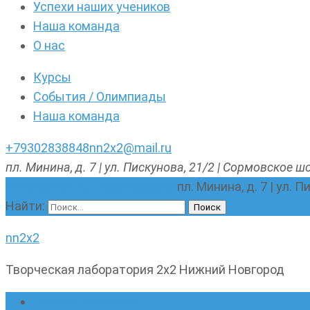
Успехи наших учеников
Наша команда
О нас
Курсы
События / Олимпиады
Наша команда
+79302838848
nn2x2@mail.ru
пл. Минина, д. 7 | ул. Пискунова, 21/2 | Сормовское шо
nn2x2@mail.ru
+79302838848
пл. Минина, д. 7 | ул. 
Найти:
nn2x2
Творческая лаборатория 2х2 Нижний Новгород
Главная страница