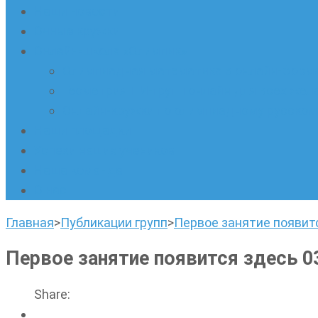
Наши новости
Очные кружки
Онлайн-школа «Олимпик»
Олимпиадная математика в онлайн-форм
Геометрия ПИ-групп онлайн для всех же
Онлайн-кружки по олимпиадному русскому
Наши площадки
Успехи наших учеников
Наша команда
О нас
Главная
>
Публикации групп
>
Первое занятие появитс
Первое занятие появится здесь 0
Share: