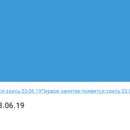
ате
лающих
 языку. Онлайн-курс по написанию сочинений
я здесь 03.06.19
Первое занятие появится здесь 03.
3.06.19