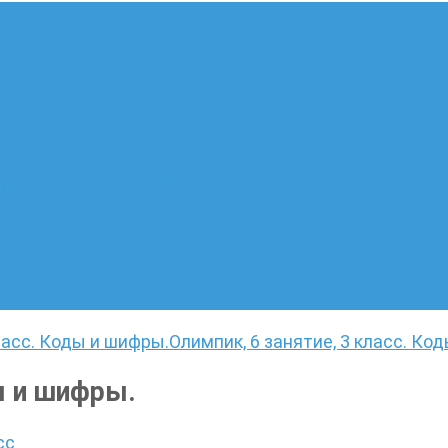
ате
лающих
 языку. Онлайн-курс по написанию сочинений
класс. Коды и шифры.
Олимпик, 6 занятие, 3 класс. Ко
ы и шифры.
сс