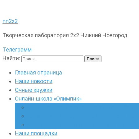
nn2x2
Творческая лаборатория 2х2 Нижний Новгород
Телеграмм
Найти:
Главная страница
Наши новости
Очные кружки
Онлайн-школа «Олимпик»
Олимпиадная математика в онлайн-форм
Геометрия ПИ-групп онлайн для всех же
Онлайн-кружки по олимпиадному русскому
Наши площадки