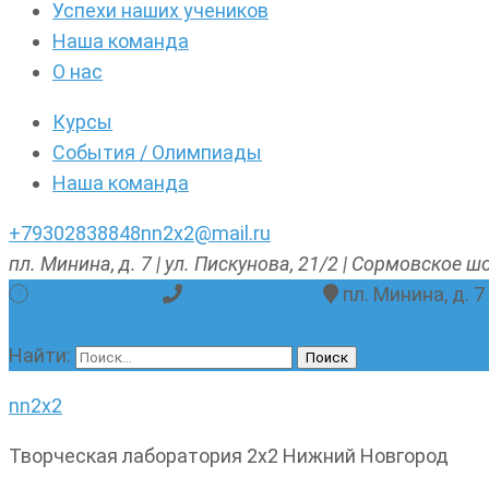
Успехи наших учеников
Наша команда
О нас
Курсы
События / Олимпиады
Наша команда
+79302838848
nn2x2@mail.ru
пл. Минина, д. 7 | ул. Пискунова, 21/2 | Сормовское шо
nn2x2@mail.ru
+79302838848
пл. Минина, д. 7
Найти:
nn2x2
Творческая лаборатория 2х2 Нижний Новгород