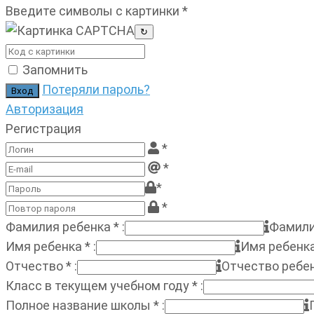
Введите символы с картинки
*
↻
Запомнить
Потеряли пароль?
Авторизация
Регистрация
*
*
*
*
Фамилия ребенка
*
:
Фамили
Имя ребенка
*
:
Имя ребенк
Отчество
*
:
Отчество ребе
Класс в текущем учебном году
*
:
Полное название школы
*
: