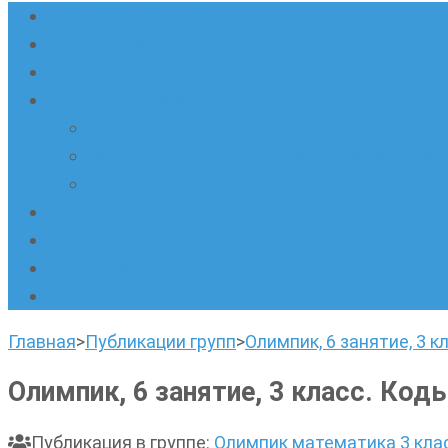
Главная страница
Наши новости
Очные кружки
Онлайн-школа «Олимпик»
Олимпиадная математика в онлайн-форм
Геометрия ПИ-групп онлайн для всех же
Онлайн-кружки по олимпиадному русскому
Наши площадки
Успехи наших учеников
Наша команда
О нас
Главная
>
Публикации групп
>
Олимпик, 6 занятие, 3 
Олимпик, 6 занятие, 3 класс. Код
Публикация в группе
:
Олимпик математика 3 кла