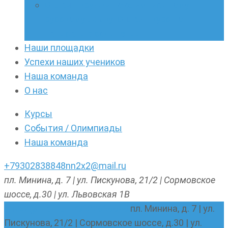
Онлайн-кружки по олимпиадному
русскому языку. Онлайн-курс по
написанию сочинений
Наши площадки
Успехи наших учеников
Наша команда
О нас
Курсы
События / Олимпиады
Наша команда
+79302838848
nn2x2@mail.ru
пл. Минина, д. 7 | ул. Пискунова, 21/2 | Сормовское
шоссе, д.30 | ул. Львовская 1В
nn2x2@mail.ru
+79302838848
пл. Минина, д. 7 | ул.
Пискунова, 21/2 | Сормовское шоссе, д.30 | ул.