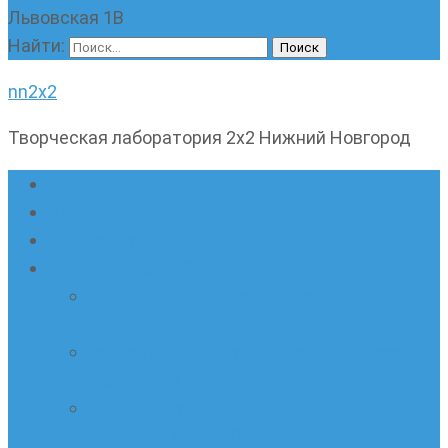
Львовская 1В
Найти:
nn2x2
Творческая лаборатория 2х2 Нижний Новгород
Главная страница
Наши новости
Очные кружки
Онлайн-школа «Олимпик»
Олимпиадная математика в онлайн-
формате
Геометрия ПИ-групп онлайн для всех
желающих
Онлайн-кружки по олимпиадному
русскому языку. Онлайн-курс по