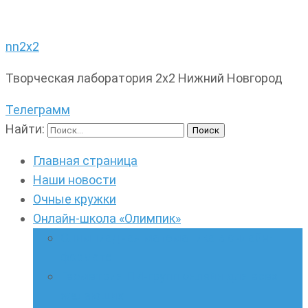
nn2x2
Творческая лаборатория 2х2 Нижний Новгород
Телеграмм
Найти:
Главная страница
Наши новости
Очные кружки
Онлайн-школа «Олимпик»
Олимпиадная математика в онлайн-
формате
Геометрия ПИ-групп онлайн для всех
желающих