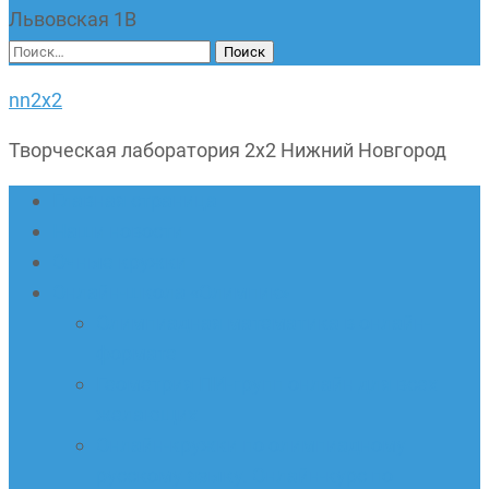
Львовская 1В
Найти:
nn2x2
Творческая лаборатория 2х2 Нижний Новгород
Главная страница
Наши новости
Очные кружки
Онлайн-школа «Олимпик»
Олимпиадная математика в онлайн-
формате
Геометрия ПИ-групп онлайн для всех
желающих
Онлайн-кружки по олимпиадному
русскому языку. Онлайн-курс по