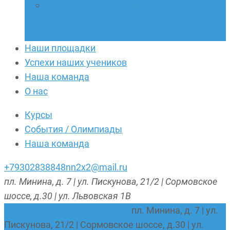
Онлайн-кружки по олимпиадному
русскому языку. Онлайн-курс по
написанию сочинений
Наши площадки
Успехи наших учеников
Наша команда
О нас
Курсы
События / Олимпиады
Наша команда
+79302838848
nn2x2@mail.ru
пл. Минина, д. 7 | ул. Пискунова, 21/2 | Сормовское
шоссе, д.30 | ул. Львовская 1В
nn2x2@mail.ru
+79302838848
пл. Минина, д. 7 | ул.
Пискунова, 21/2 | Сормовское шоссе, д.30 | ул.