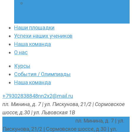
Онлайн-кружки по олимпиадному
русскому языку. Онлайн-курс по
написанию сочинений
Наши площадки
Успехи наших учеников
Наша команда
О нас
Курсы
События / Олимпиады
Наша команда
+79302838848
nn2x2@mail.ru
пл. Минина, д. 7 | ул. Пискунова, 21/2 | Сормовское
шоссе, д.30 | ул. Львовская 1В
nn2x2@mail.ru
+79302838848
пл. Минина, д. 7 | ул.
Пискунова, 21/2 | Сормовское шоссе, д.30 | ул.