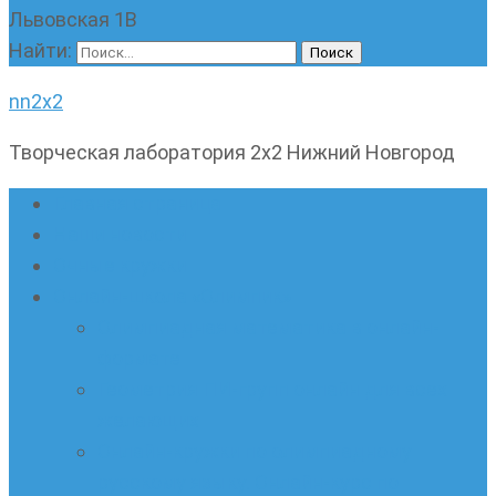
Львовская 1В
Найти:
nn2x2
Творческая лаборатория 2х2 Нижний Новгород
Главная страница
Наши новости
Очные кружки
Онлайн-школа «Олимпик»
Олимпиадная математика в онлайн-
формате
Геометрия ПИ-групп онлайн для всех
желающих
Онлайн-кружки по олимпиадному
русскому языку. Онлайн-курс по