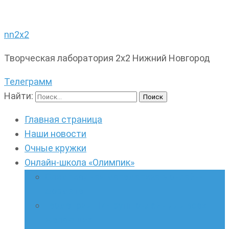
nn2x2
Творческая лаборатория 2х2 Нижний Новгород
Телеграмм
Найти:
Главная страница
Наши новости
Очные кружки
Онлайн-школа «Олимпик»
Олимпиадная математика в онлайн-
формате
Геометрия ПИ-групп онлайн для всех
желающих