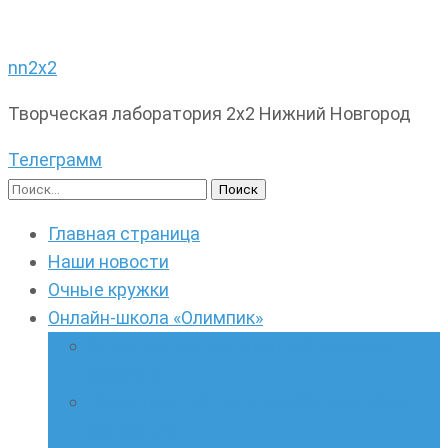
nn2x2
Творческая лаборатория 2х2 Нижний Новгород
Телеграмм
Найти:
Главная страница
Наши новости
Очные кружки
Онлайн-школа «Олимпик»
Олимпиадная математика в онлайн-
формате
Геометрия ПИ-групп онлайн для всех
желающих