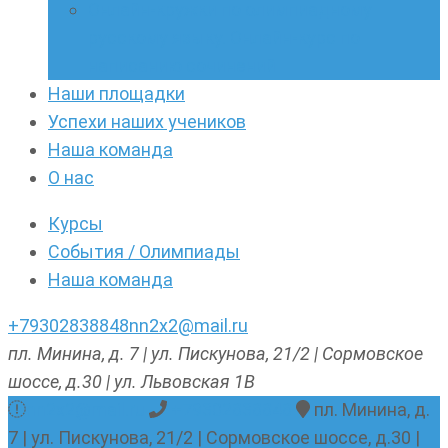
Онлайн-кружки по олимпиадному
русскому языку. Онлайн-курс по
написанию сочинений
Наши площадки
Успехи наших учеников
Наша команда
О нас
Курсы
События / Олимпиады
Наша команда
+79302838848
nn2x2@mail.ru
пл. Минина, д. 7 | ул. Пискунова, 21/2 | Сормовское
шоссе, д.30 | ул. Львовская 1В
nn2x2@mail.ru
+79302838848
пл. Минина, д.
7 | ул. Пискунова, 21/2 | Сормовское шоссе, д.30 |