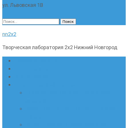
ул. Львовская 1В
Найти:
nn2x2
Творческая лаборатория 2х2 Нижний Новгород
Главная страница
Наши новости
Очные кружки
Онлайн-школа «Олимпик»
Олимпиадная математика в онлайн-
формате
Геометрия ПИ-групп онлайн для всех
желающих
Онлайн-кружки по олимпиадному