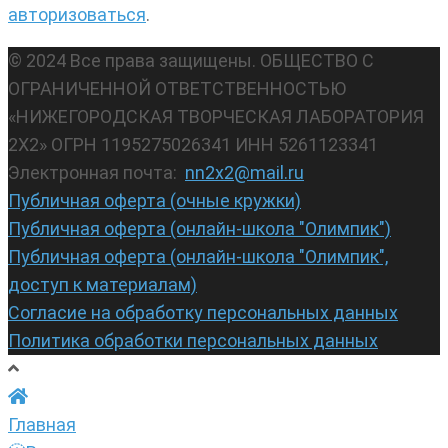
авторизоваться
.
© 2024 Все права защищены. ОБЩЕСТВО С
ОГРАНИЧЕННОЙ ОТВЕТСТВЕННОСТЬЮ
«НИЖЕГОРОДСКАЯ ТВОРЧЕСКАЯ ЛАБОРАТОРИЯ
2Х2» ОГРН 1195275026341 ИНН 5261123341
Электронная почта:
nn2x2@mail.ru
Публичная оферта (очные кружки)
Публичная оферта (онлайн-школа "Олимпик")
Публичная оферта (онлайн-школа "Олимпик",
доступ к материалам)
Согласие на обработку персональных данных
Политика обработки персональных данных
Главная