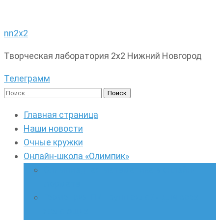
nn2x2
Творческая лаборатория 2х2 Нижний Новгород
Телеграмм
Найти:
Главная страница
Наши новости
Очные кружки
Онлайн-школа «Олимпик»
Олимпиадная математика в онлайн-
формате
Геометрия ПИ-групп онлайн для всех
желающих