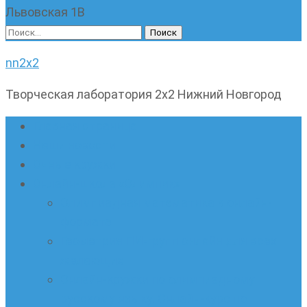
Львовская 1В
Найти:
nn2x2
Творческая лаборатория 2х2 Нижний Новгород
Главная страница
Наши новости
Очные кружки
Онлайн-школа «Олимпик»
Олимпиадная математика в онлайн-
формате
Геометрия ПИ-групп онлайн для всех
желающих
Онлайн-кружки по олимпиадному
русскому языку. Онлайн-курс по