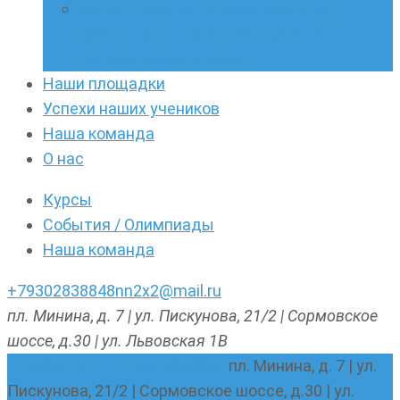
Онлайн-кружки по олимпиадному
русскому языку. Онлайн-курс по
написанию сочинений
Наши площадки
Успехи наших учеников
Наша команда
О нас
Курсы
События / Олимпиады
Наша команда
+79302838848
nn2x2@mail.ru
пл. Минина, д. 7 | ул. Пискунова, 21/2 | Сормовское
шоссе, д.30 | ул. Львовская 1В
nn2x2@mail.ru
+79302838848
пл. Минина, д. 7 | ул.
Пискунова, 21/2 | Сормовское шоссе, д.30 | ул.