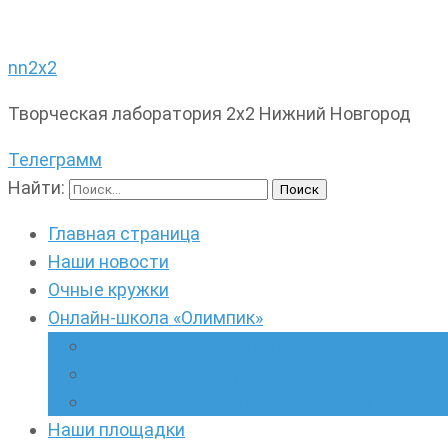
nn2x2
Творческая лаборатория 2х2 Нижний Новгород
Телеграмм
Найти:
Главная страница
Наши новости
Очные кружки
Онлайн-школа «Олимпик»
Олимпиадная математика в онлайн-форм
Геометрия ПИ-групп онлайн для всех же
Онлайн-кружки по олимпиадному русскому
Наши площадки