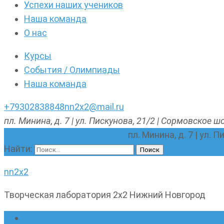
Успехи наших учеников
Наша команда
О нас
Курсы
События / Олимпиады
Наша команда
+79302838848
nn2x2@mail.ru
пл. Минина, д. 7 | ул. Пискунова, 21/2 | Сормовское шо
nn2x2@mail.ru
+79302838848
пл. Минина, д. 7 | ул. 
Найти:
nn2x2
Творческая лаборатория 2х2 Нижний Новгород
Главная страница