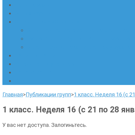
Наши новости
Очные кружки
Онлайн-школа «Олимпик»
Олимпиадная математика в онлайн-форм
Геометрия ПИ-групп онлайн для всех же
Онлайн-кружки по олимпиадному русскому
Наши площадки
Успехи наших учеников
Наша команда
О нас
Главная
>
Публикации групп
>
1 класс. Неделя 16 (с 21
1 класс. Неделя 16 (с 21 по 28 янв
У вас нет доступа. Залогиньтесь.