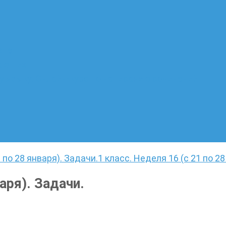
ате
лающих
 языку. Онлайн-курс по написанию сочинений
 по 28 января). Задачи.
1 класс. Неделя 16 (с 21 по 28
аря). Задачи.