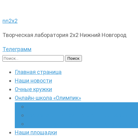
nn2x2
Творческая лаборатория 2х2 Нижний Новгород
Телеграмм
Найти:
Главная страница
Наши новости
Очные кружки
Онлайн-школа «Олимпик»
Олимпиадная математика в онлайн-форм
Геометрия ПИ-групп онлайн для всех же
Онлайн-кружки по олимпиадному русскому
Наши площадки