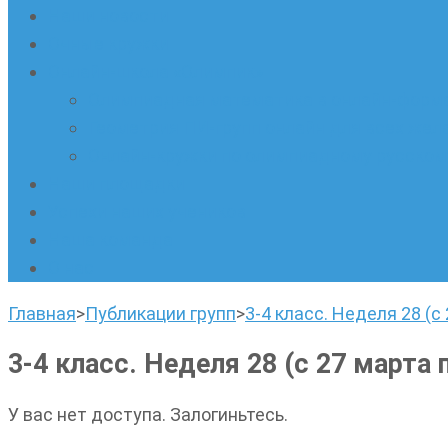
Наши новости
Очные кружки
Онлайн-школа «Олимпик»
Олимпиадная математика в онлайн-форм
Геометрия ПИ-групп онлайн для всех же
Онлайн-кружки по олимпиадному русскому
Наши площадки
Успехи наших учеников
Наша команда
О нас
Главная
>
Публикации групп
>
3-4 класс. Неделя 28 (с
3-4 класс. Неделя 28 (с 27 марта 
У вас нет доступа. Залогиньтесь.