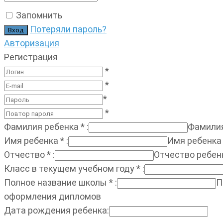
Запомнить
Потеряли пароль?
Авторизация
Регистрация
*
*
*
*
Фамилия ребенка
*
:
Фамилия
Имя ребенка
*
:
Имя ребенка
Отчество
*
:
Отчество ребен
Класс в текущем учебном году
*
:
Полное название школы
*
:
П
оформления дипломов
Дата рождения ребенка
: