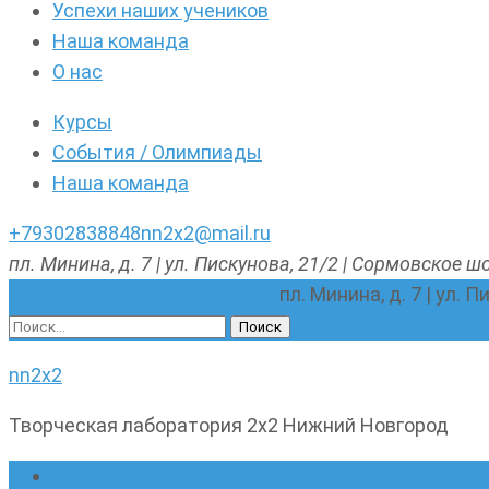
Успехи наших учеников
Наша команда
О нас
Курсы
События / Олимпиады
Наша команда
+79302838848
nn2x2@mail.ru
пл. Минина, д. 7 | ул. Пискунова, 21/2 | Сормовское шо
nn2x2@mail.ru
+79302838848
пл. Минина, д. 7 | ул. 
Найти:
nn2x2
Творческая лаборатория 2х2 Нижний Новгород
Главная страница