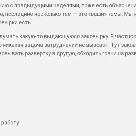
ению с предыдущими неделями, тоже есть объяснение
тно, последние несколько тем — это «ваши» темы. Мы 
овырки есть.
думать какую-то выдающуюся заковырку. В частности
то никакая задача затруднений не вызовет. Тут зак
овывать развертку в другую, обходить грани на разв
 работу!