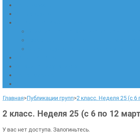
Наши новости
Очные кружки
Онлайн-школа «Олимпик»
Олимпиадная математика в онлайн-форм
Геометрия ПИ-групп онлайн для всех же
Онлайн-кружки по олимпиадному русскому
Наши площадки
Успехи наших учеников
Наша команда
О нас
Главная
>
Публикации групп
>
2 класс. Неделя 25 (с 6 
2 класс. Неделя 25 (с 6 по 12 март
У вас нет доступа. Залогиньтесь.