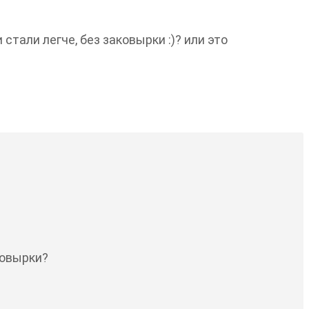
тали легче, без заковырки :)? или это
ковырки?