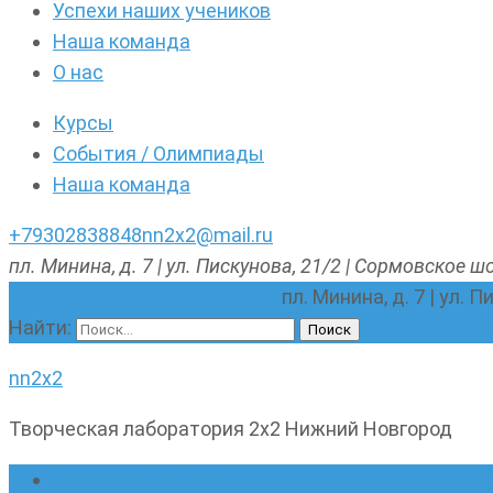
Успехи наших учеников
Наша команда
О нас
Курсы
События / Олимпиады
Наша команда
+79302838848
nn2x2@mail.ru
пл. Минина, д. 7 | ул. Пискунова, 21/2 | Сормовское шо
nn2x2@mail.ru
+79302838848
пл. Минина, д. 7 | ул. 
Найти:
nn2x2
Творческая лаборатория 2х2 Нижний Новгород
Главная страница