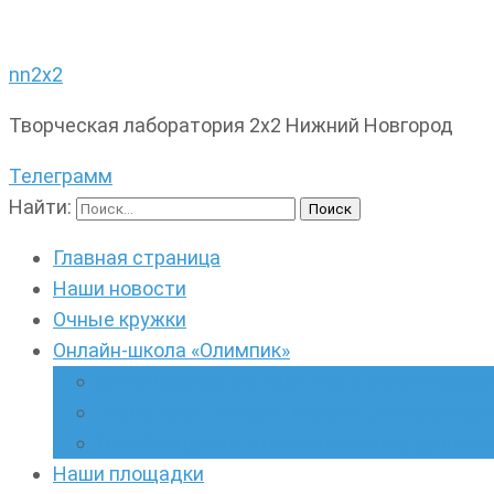
nn2x2
Творческая лаборатория 2х2 Нижний Новгород
Телеграмм
Найти:
Главная страница
Наши новости
Очные кружки
Онлайн-школа «Олимпик»
Олимпиадная математика в онлайн-форм
Геометрия ПИ-групп онлайн для всех же
Онлайн-кружки по олимпиадному русскому
Наши площадки